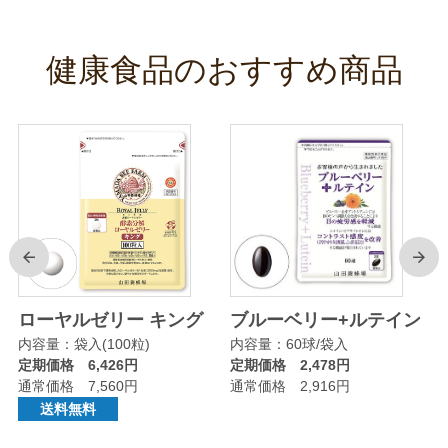
健康食品のおすすめ商品
前
次
リ
ローヤルゼリー キング
ブルーベリー+ルテイン
内容量：袋入(100粒)
内容量：60球/袋入
定期価格 6,426円
定期価格 2,478円
通常価格 7,560円
通常価格 2,916円
送料無料