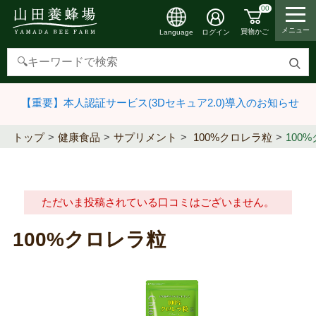
00
メニュー
買物かご
ログイン
Language
検
索
【重要】本人認証サービス(3Dセキュア2.0)導入のお知らせ
す
る
トップ
健康食品
サプリメント
100%クロレラ粒
100
ただいま投稿されている口コミはございません。
100%クロレラ粒