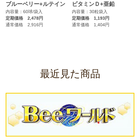
リ
ブルーベリー+ルテイン
ビタミンＤ+亜鉛
内容量：60球/袋入
内容量：30粒袋入
定期価格 2,478円
定期価格 1,193円
通常価格 2,916円
通常価格 1,404円
最近見た商品