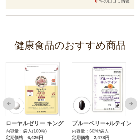
0
件の口コミ情報
健康食品のおすすめ商品
前
次
リ
ローヤルゼリー キング
ブルーベリー+ルテイン
内容量：袋入(100粒)
内容量：60球/袋入
定期価格 6,426円
定期価格 2,478円