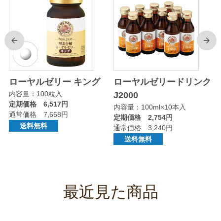
前
次
ミ
ローヤルゼリー キング
ローヤルゼリードリンク
内容量：100粒入
J2000
定期価格 6,517円
内容量：100ml×10本入
通常価格 7,668円
定期価格 2,754円
送料無料
通常価格 3,240円
送料無料
最近見た商品