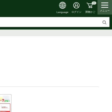
00
メニュー
買物かご
ログイン
Language
検
索
す
る