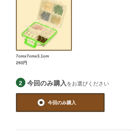
7cmx7cmx3.1cm
293円
今回のみ購入
2
をお選びください
今回のみ
購入