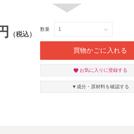
3円
数量
（税込）
買物かごに入れる
お
お気に入りに登録する
気
に
入
▼成分・原材料を確認する
り