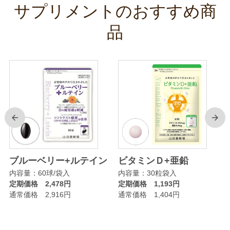
サプリメントのおすすめ商
品
前
次
リ
ブルーベリー+ルテイン
ビタミンＤ+亜鉛
内容量：60球/袋入
内容量：30粒袋入
定期価格 2,478円
定期価格 1,193円
通常価格 2,916円
通常価格 1,404円