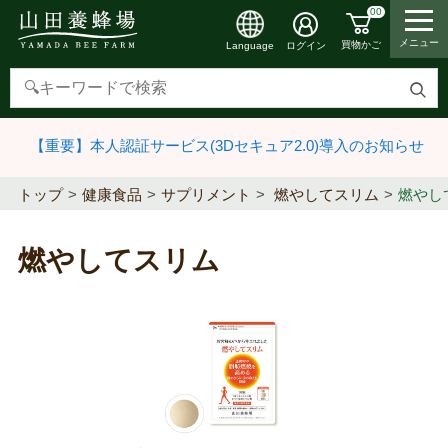
00
メニュー
買物かご
ログイン
Language
検
索
【重要】本人認証サービス(3Dセキュア2.0)導入のお知らせ
す
る
トップ
健康食品
サプリメント
燃やしてスリム
燃やし
燃やしてスリム