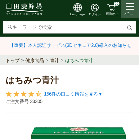
00
メニュー
買物かご
ログイン
Language
検
索
【重要】本人認証サービス(3Dセキュア2.0)導入のお知らせ
す
る
トップ
健康食品
青汁
はちみつ青汁
はちみつ青汁
156件の口コミ情報を見る▼
ご注文番号
33305