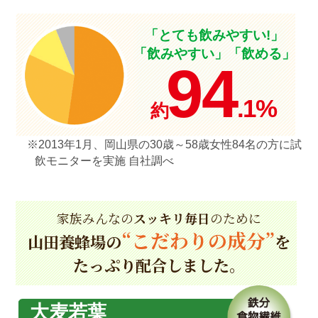
「とても飲みやすい!」
「飲みやすい」「飲める」
94
.1%
約
※2013年1月、岡山県の30歳～58歳女性84名の方に試
飲モニターを実施 自社調べ
家族みんなの
スッキリ毎日
のために
“こだわりの成分”
山田養蜂場の
を
たっぷり配合しました。
大麦若葉