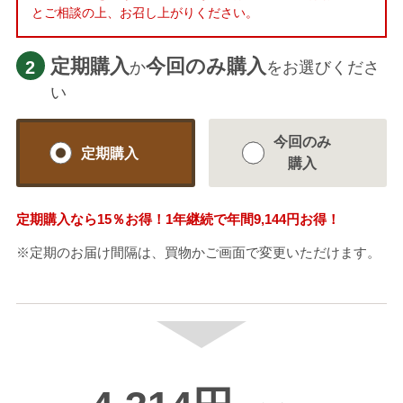
とご相談の上、お召し上がりください。
定期購入
今回のみ購入
2
か
をお選びくださ
い
今回のみ
定期購入
購入
定期購入なら
15％
お得！1年継続で年間
9,144円
お得！
※定期のお届け間隔は、買物かご画面で変更いただけます。