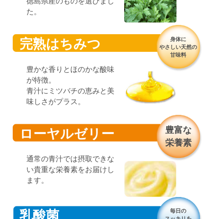
徳島県産のものを選びまし
た。
身体に
完熟はちみつ
やさしい天然の
甘味料
豊かな香りとほのかな酸味
が特徴。
青汁にミツバチの恵みと美
味しさがプラス。
豊富な
ローヤルゼリー
栄養素
通常の青汁では摂取できな
い貴重な栄養素をお届けし
ます。
毎日の
乳酸菌
スッキリを