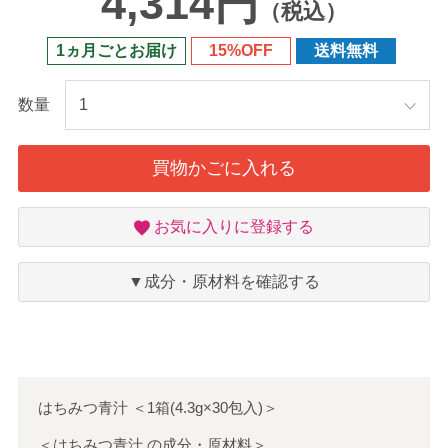
4,314円
（税込）
1ヵ月ごとお届け
15%OFF
送料無料
数量
買物かごに入れる
お
お気に入りに登録する
気
に
入
▼成分・原材料を確認する
り
はちみつ青汁
＜
1箱(4.3g×30包入)
＞
＜はちみつ青汁 の成分・原材料＞