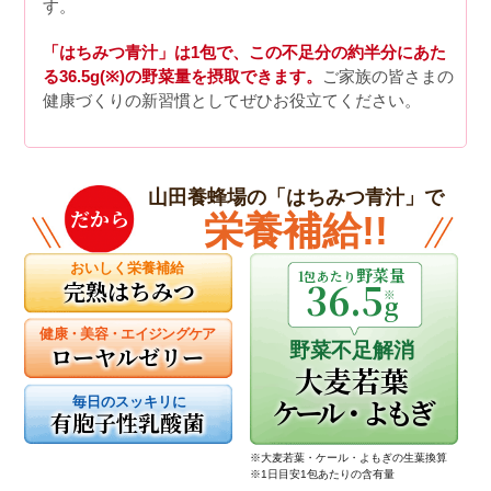
す。
「はちみつ青汁」は1包で、この不足分の約半分にあた
る36.5g(※)の野菜量を摂取できます。
ご家族の皆さまの
健康づくりの新習慣としてぜひお役立てください。
山田養蜂場の「はちみつ青汁」で
だから
栄養補給!!
おいしく栄養補給
野菜量
1包あたり
36.5
完熟はちみつ
※
g
健康・美容・エイジングケア
野菜不足解消
ローヤルゼリー
大麦若葉
ケール・よもぎ
毎日のスッキリに
有胞子性乳酸菌
※大麦若葉・ケール・よもぎの生葉換算
※1日目安1包あたりの含有量