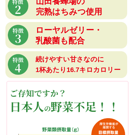
山田養蜂場の
特徴
2
完熟はちみつ使用
ローヤルゼリー・
特徴
3
乳酸菌も配合
続けやすい甘さなのに
特徴
4
1杯あたり16.7キロカロリー
ご存知ですか？
日本人
野菜不足！！
の