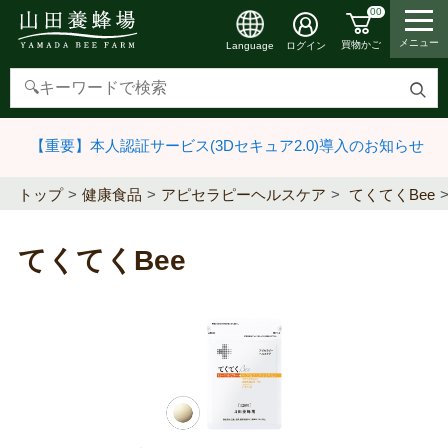
00
メニュー
買物かご
ログイン
Language
検
索
【重要】本人認証サービス(3Dセキュア2.0)導入のお知らせ
す
る
トップ
健康食品
アピセラピーヘルスケア
てくてくBee
てくてくBee