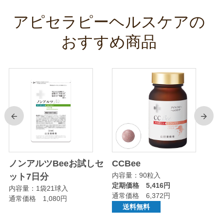
アピセラピーヘルスケアの
おすすめ商品
前
次
ノンアルツBeeお試しセ
CCBee
内容量：90粒入
ット7日分
定期価格 5,416円
内容量：1袋21球入
通常価格 6,372円
通常価格 1,080円
送料無料