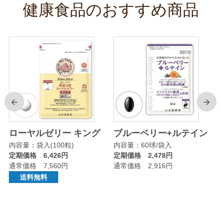
健康食品のおすすめ商品
前
次
リ
ローヤルゼリー キング
ブルーベリー+ルテイン
内容量：袋入(100粒)
内容量：60球/袋入
定期価格 6,426円
定期価格 2,478円
通常価格 7,560円
通常価格 2,916円
送料無料