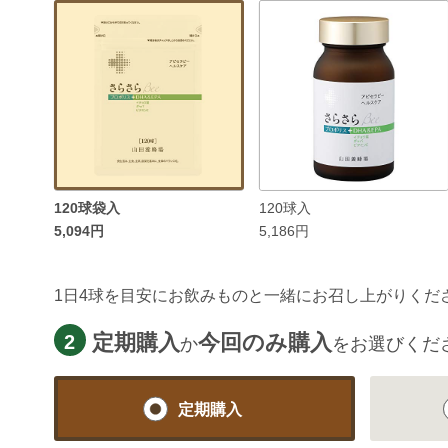
120球袋入
120球入
5,094円
5,186円
1日4球を目安にお飲みものと一緒にお召し上がりくだ
定期購入
今回のみ購入
2
か
をお選びくだ
定期購入