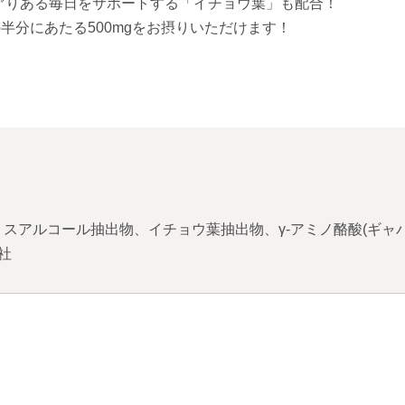
ぐりある毎日をサポートする「イチョウ葉」も配合！
半分にあたる500mgをお摂りいただけます！
スアルコール抽出物、イチョウ葉抽出物、γ-アミノ酪酸(ギャバ
社