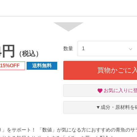
4円
数量
（税込）
15%OFF
送料無料
買物かごに
お
お気に入りに
気
に
入
▼成分・原材料を
り
り」をサポート！ 「数値」が気になる方におすすめの青魚のサ