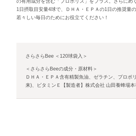
の有用成分を含む「プロポリス」をプラス。さらにめ
1日摂取目安量4球で、ＤＨＡ・ＥＰＡの1日の推奨量の
若々しい毎日のためにお役立てください！
さらさらBee
＜
120球袋入
＞
＜さらさらBeeの成分・原材料＞
ＤＨＡ・ＥＰＡ含有精製魚油、ゼラチン、プロポリ
来)、ビタミンＥ【製造者】株式会社 山田養蜂場本