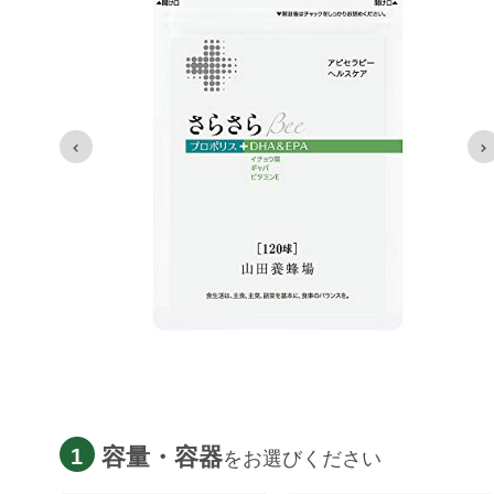
容量・容器
1
をお選びください