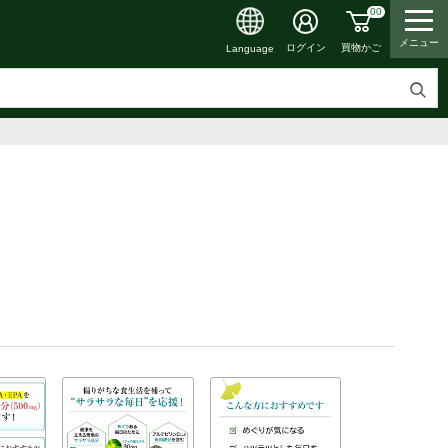
00
メニュー
買物かご
ログイン
Language
検
索
す
る