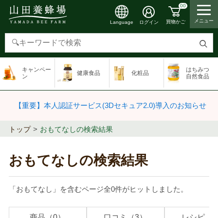
00
メニュー
買物かご
ログイン
Language
検
索
キャンペー
はちみつ
健康食品
化粧品
す
ン
自然食品
る
【重要】本人認証サービス(3Dセキュア2.0)導入のお知らせ
トップ
おもてなしの検索結果
おもてなしの検索結果
「おもてなし」を含むページ全0件がヒットしました。
商品（0）
口コミ（3）
レシピ（0