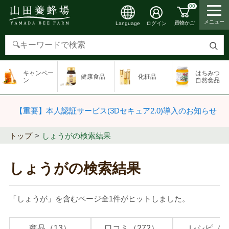
00
メニュー
買物かご
ログイン
Language
検
索
キャンペー
はちみつ
健康食品
化粧品
す
ン
自然食品
る
【重要】本人認証サービス(3Dセキュア2.0)導入のお知らせ
トップ
しょうがの検索結果
しょうがの検索結果
「しょうが」を含むページ全1件がヒットしました。
商品（13）
口コミ（272）
レシピ（5