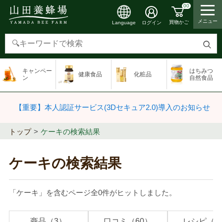
00
メニュー
買物かご
ログイン
Language
検
索
キャンペー
はちみつ
健康食品
化粧品
す
ン
自然食品
る
【重要】本人認証サービス(3Dセキュア2.0)導入のお知らせ
トップ
ケーキの検索結果
ケーキの検索結果
「ケーキ」を含むページ全0件がヒットしました。
商品（3）
口コミ（60）
レシピ（2