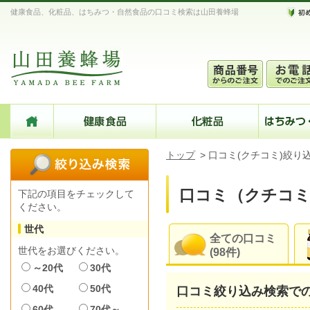
健康食品、化粧品、はちみつ・自然食品の口コミ検索は山田養蜂場
トップ
>
口コミ(クチコミ)絞り
口コミ（クチコミ
下記の項目をチェックして
ください。
世代
全ての口コミ
世代をお選びください。
(98件)
～20代
30代
40代
50代
口コミ絞り込み検索で
60代
70代～