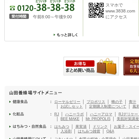
スマホで
www.3838.com
午前8:00～午後9:00
にアクセス
ローヤルゼリー
プロポリス
蜂の子
青汁
お試しセット
定期購入制度について
風
RJ
ハニーラボ
ハニーアロマ
RJデリケ
BEE MAKE
Mr. PROPOLIS
美肌対策講座
はちみつ
果実漬
ドリンク
お菓子・スイ
入浴剤
はちみつ雑貨
Q&A