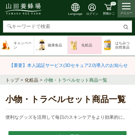
00
メニュー
買物かご
ログイン
Language
検
索
キャンペー
はちみつ
健康食品
化粧品
す
ン
自然食品
る
【重要】本人認証サービス(3Dセキュア2.0)導入のお知らせ
トップ
化粧品
小物・トラベルセット商品一覧
小物・トラベルセット商品一覧
便利なグッズを活用して毎日のスキンケアをより効果的に。