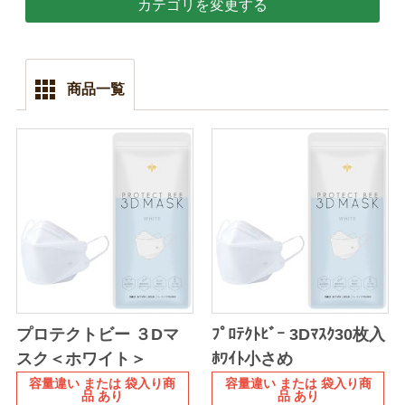
カテゴリを変更する
商品一覧
プロテクトビー ３Dマ
ﾌﾟﾛﾃｸﾄﾋﾞｰ 3Dﾏｽｸ30枚入
スク＜ホワイト＞
ﾎﾜｲﾄ小さめ
容量違い または 袋入り商
容量違い または 袋入り商
品 あり
品 あり