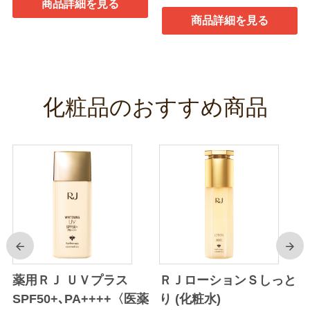
商品詳細を見る
商品詳細を見る
化粧品のおすすめ商品
前
次
り
薬用ＲＪ ＵＶプラス
ＲＪローションＳしっと
SPF50+､PA++++〈医薬
り (化粧水)