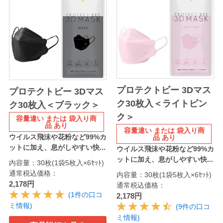
プロテクトビー 3Dマス
プロテクトビー 3Dマス
ク30枚入＜ライトピン
ク30枚入＜ブラック＞
ク＞
容量違い または 袋入り商
品 あり
容量違い または 袋入り商
ウイルス飛沫や花粉など99%カ
品 あり
ットに加え、息がしやすい快...
ウイルス飛沫や花粉など99%カ
ットに加え、息がしやすい快...
内容量：30枚(1袋5枚入×6ｾｯﾄ)
通常税込価格：
内容量：30枚(1袋5枚入×6ｾｯﾄ)
2,178円
通常税込価格：
(1件の口コ
2,178円
ミ情報)
(9件の口コ
ミ情報)