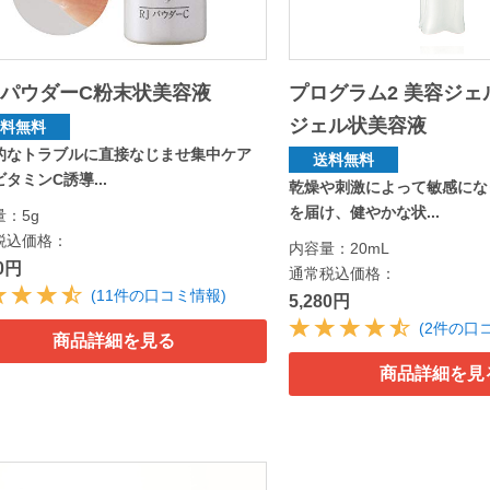
パウダーC粉末状美容液
プログラム2 美容ジェ
ジェル状美容液
送料無料
的なトラブルに直接なじませ集中ケア
送料無料
タミンC誘導...
乾燥や刺激によって敏感にな
を届け、健やかな状...
量：5g
税込価格：
内容量：20mL
00円
通常税込価格：
(11件の口コミ情報)
5,280円
(2件の口
商品詳細を見る
商品詳細を見