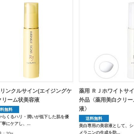
リンクルサイン(エイジングケ
薬用 ＲＪホワイトサイ
クリーム状美容液
外品〈薬用美白クリー
液〉
送料無料
からくるハリ・潤いが低下した肌を優
送料無料
寧にケアし、...
美白専用の美容液として、シ
メラニンの生成を防...
：20g