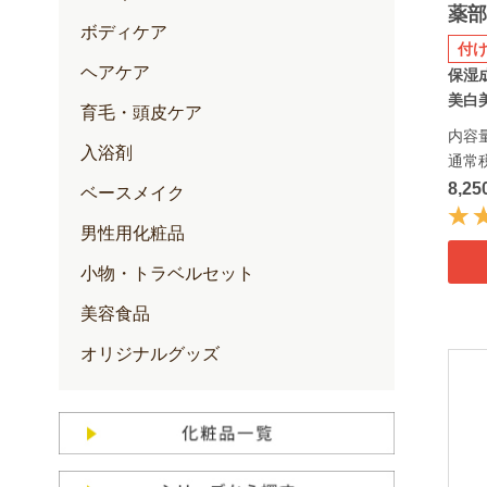
薬部
ボディケア
付
ヘアケア
保湿
美白美
育毛・頭皮ケア
内容量
入浴剤
通常
8,2
ベースメイク
男性用化粧品
小物・トラベルセット
美容食品
オリジナルグッズ