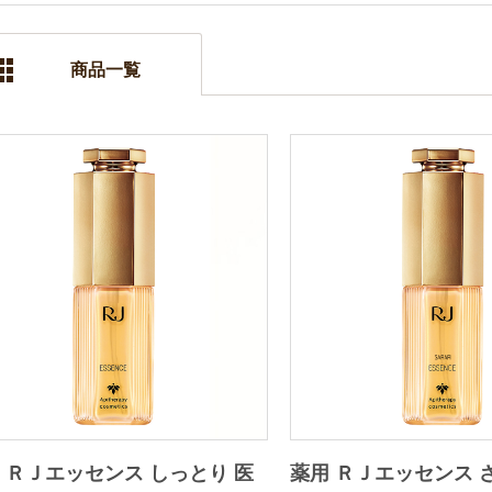
商品一覧
 ＲＪエッセンス しっとり 医
薬用 ＲＪエッセンス 