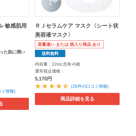
ル 敏感肌用
ＲＪセラムケア マスク〈シート状
美容液マスク〉
容量違い または 袋入り商品 あり
った肌に潤い
送料無料
内容量：22mL含有×5枚
通常税込価格：
5,170円
(25件の口コミ情報)
コミ情報)
商品詳細を見る
る