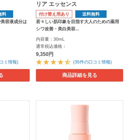
》
リア エッセンス
無料
付け替え用あり
送料無料
や美容液成分は
若々しい肌印象を目指す大人のための薬用
シワ改善・美白美容...
内容量：30mL
通常税込価格：
9,350円
口コミ情報)
(35件の口コミ情報)
る
商品詳細を見る