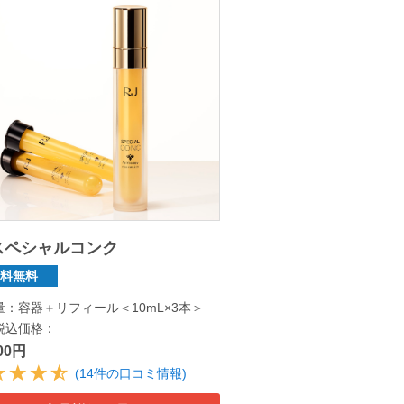
スペシャルコンク
送料無料
量：容器＋リフィール＜10mL×3本＞
税込価格：
500円
(14件の口コミ情報)