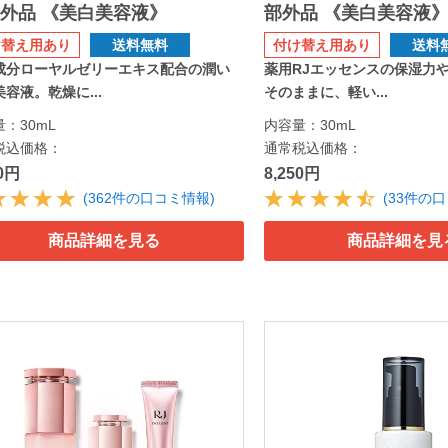
外品 《美白美容液》
部外品 《美白美容液
け替え用あり
送料無料
付け替え用あり
送料
成分ローヤルゼリーエキス配合の潤い
薬用RJエッセンスの保湿力
容液。乾燥に...
そのままに、軽い...
：30mL
内容量：30mL
税込価格：
通常税込価格：
50円
8,250円
(362件の口コミ情報)
(33件の
商品詳細を見る
商品詳細を見