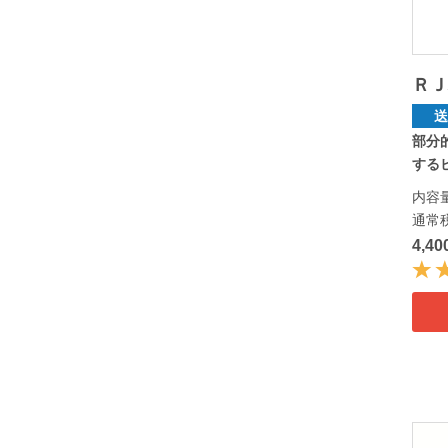
ＲＪ
部分
するビ
内容
通常
4,4