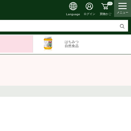
00
メニュー
買物かご
ログイン
Language
検
索
はちみつ
す
自然食品
る