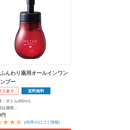
でふんわり薬用オールインワン
ャンプー
入りあり
送料無料
量：ボトル450ｍL
税込価格：
30円
(45件の口コミ情報)