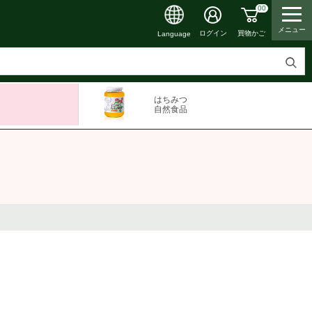
00
メニュー
買物かご
ログイン
Language
検
索
はちみつ
す
自然食品
る