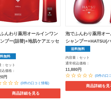
でふんわり薬用オールインワン
泡でふんわり薬用オー
ンプー(詰替)+地肌ケアエッセ
シャンプー+HATSU(
ス
送料無料
送料無料
内容量：セット
通常税込価格：
量：セット
11,880円
税込価格：
(0件の口
120円
(0件の口コミ情報)
商品詳細を見
商品詳細を見る