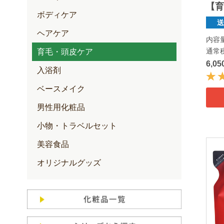
【育
ボディケア
ヘアケア
内容量
通常
育毛・頭皮ケア
6,0
入浴剤
ベースメイク
男性用化粧品
小物・トラベルセット
美容食品
オリジナルグッズ