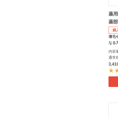
薬用
薬
袋
薄毛
なる方
内容量
通常
3,4