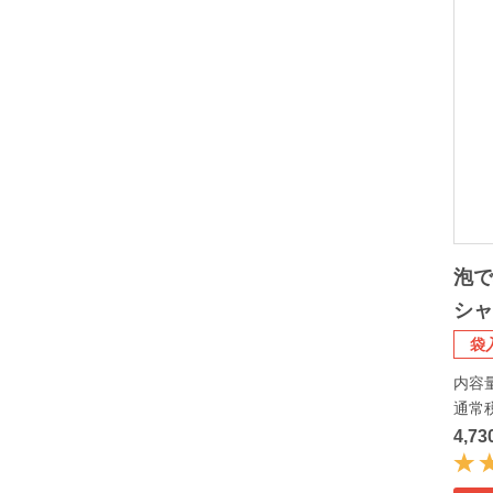
泡
シ
袋
内容
通常
4,7