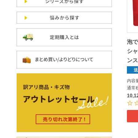
泡
シャ
ン
内容
通常
10,