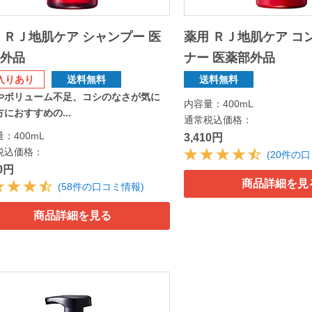
 ＲＪ地肌ケア シャンプー 医
薬用 ＲＪ地肌ケア コ
部外品
ナー 医薬部外品
入りあり
送料無料
送料無料
やボリューム不足、コシのなさが気に
内容量：400mL
におすすめの...
通常税込価格：
：400mL
3,410円
税込価格：
(20件の
10円
商品詳細を見
(58件の口コミ情報)
商品詳細を見る