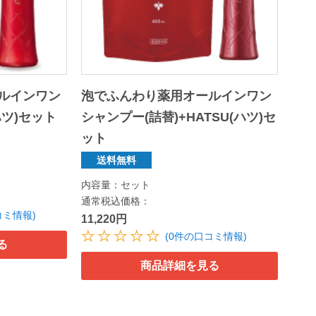
ルインワン
泡でふんわり薬用オールインワン
ハツ)セット
シャンプー(詰替)+HATSU(ハツ)セ
ット
送料無料
内容量：セット
通常税込価格：
コミ情報)
11,220円
(0件の口コミ情報)
る
商品詳細を見る