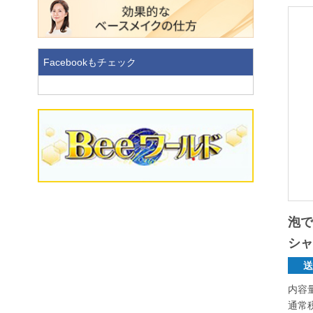
Facebookもチェック
泡
シャ
内容
通常