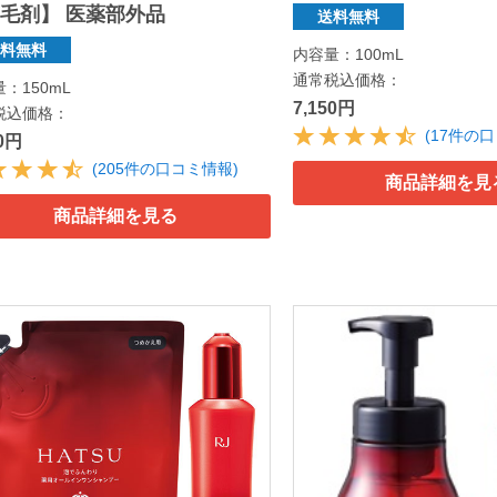
毛剤】 医薬部外品
送料無料
送料無料
内容量：100mL
通常税込価格：
：150mL
7,150円
税込価格：
(17件の
50円
(205件の口コミ情報)
商品詳細を見
商品詳細を見る