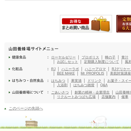
ローヤルゼリー
プロポリス
蜂の子
青汁
お試しセット
定期購入制度について
風
RJ
ハニーラボ
ハニーアロマ
RJデリケ
BEE MAKE
Mr. PROPOLIS
美肌対策講座
はちみつ
果実漬
ドリンク
お菓子・スイ
入浴剤
はちみつ雑貨
Q&A
ごあいさつ
創業の精神・企業理念
山田養蜂
リクルート
みつばち広場
店舗案内
催事
このページの先頭へ