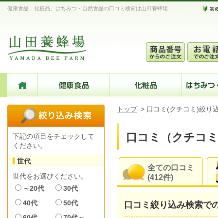
健康食品、化粧品、はちみつ・自然食品の口コミ検索は山田養蜂場
トップ
>
口コミ(クチコミ)絞り
口コミ（クチコミ
下記の項目をチェックして
ください。
世代
全ての口コミ
世代をお選びください。
(412件)
～20代
30代
40代
50代
口コミ絞り込み検索で
60代
70代～