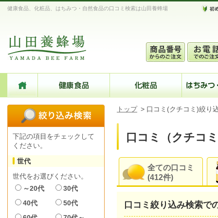
健康食品、化粧品、はちみつ・自然食品の口コミ検索は山田養蜂場
トップ
>
口コミ(クチコミ)絞り
口コミ（クチコミ
下記の項目をチェックして
ください。
世代
全ての口コミ
世代をお選びください。
(412件)
～20代
30代
40代
50代
口コミ絞り込み検索で
60代
70代～