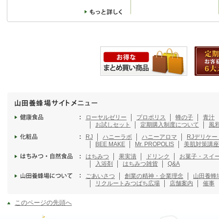
ローヤルゼリー
プロポリス
蜂の子
青汁
お試しセット
定期購入制度について
風
RJ
ハニーラボ
ハニーアロマ
RJデリケ
BEE MAKE
Mr. PROPOLIS
美肌対策講座
はちみつ
果実漬
ドリンク
お菓子・スイ
入浴剤
はちみつ雑貨
Q&A
ごあいさつ
創業の精神・企業理念
山田養蜂
リクルート
みつばち広場
店舗案内
催事
このページの先頭へ