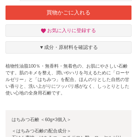
買物かごに入れる
お
お気に入りに登録する
気
に
入
▼成分・原材料を確認する
り
植物性油脂100％・無香料・無着色の、お肌にやさしい石鹸
です。肌のキメを整え、潤いやハリを与えるために「ローヤ
ルゼリー」と「はちみつ」を配合。ほんのりとした自然の甘
い香りと、洗い上がりにツッパリ感がなく、しっとりとした
使い心地の全身用石鹸です。
はちみつ石鹸
＜
60g×3個入
＞
＜はちみつ石鹸の配合成分＞