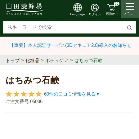
00
メニュー
買物かご
ログイン
Language
検
索
【重要】本人認証サービス(3Dセキュア2.0)導入のお知らせ
す
る
トップ
化粧品
ボディケア
はちみつ石鹸
はちみつ石鹸
60件の口コミ情報を見る▼
ご注文番号
05036