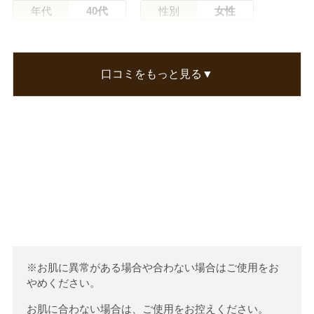
年代
40代
性別
女性
もみんさん
娘の乾燥肌に良いものはないかと色々と試してき
口コミをもっと見る▼
ましたが、こちらは良いようです。
前より痒くなくなったみたいと言っています。
この口コミが参考になった
0
人のお客様が参考になったと考えています
※お肌に異常がある場合や合わない場合はご使用をお
やめください。
お肌に合わない場合は、ご使用をお控えください。