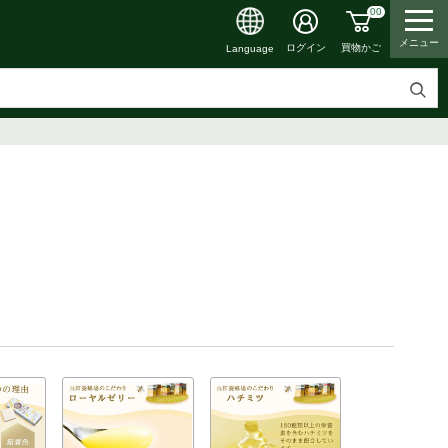
00
メニュー
買物かご
ログイン
Language
検
索
す
る