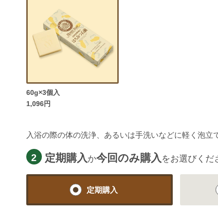
60g×3個入
1,096円
入浴の際の体の洗浄、あるいは手洗いなどに軽く泡立
定期購入
今回のみ購入
2
か
をお選びくだ
定期購入