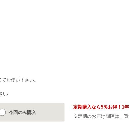
ててお使い下さい。
さい
定期購入なら
5％
お得！1
今回のみ
購入
※定期のお届け間隔は、買