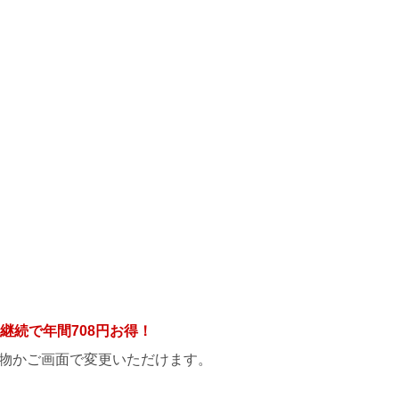
年継続で年間
708円
お得！
物かご画面で変更いただけます。