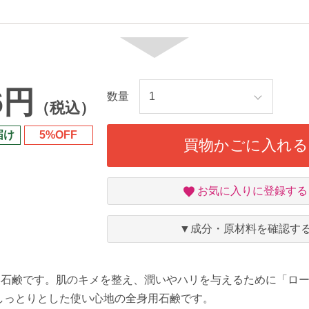
6円
数量
（税込）
届け
5%OFF
買物かごに入れる
お
お気に入りに登録する
気
に
入
▼成分・原材料を確認す
り
い石鹸です。肌のキメを整え、潤いやハリを与えるために「ロ
しっとりとした使い心地の全身用石鹸です。