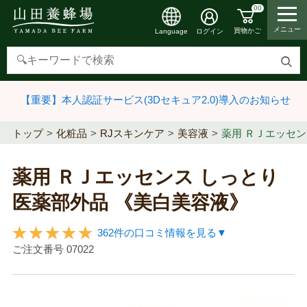
00
メニュー
買物かご
ログイン
Language
検
索
【重要】本人認証サービス(3Dセキュア2.0)導入のお知らせ
す
る
トップ
化粧品
RJスキンケア
美容液
薬用 ＲＪエッセン
薬用 ＲＪエッセンス しっとり
医薬部外品 《美白美容液》
362件の口コミ情報を見る▼
ご注文番号
07022