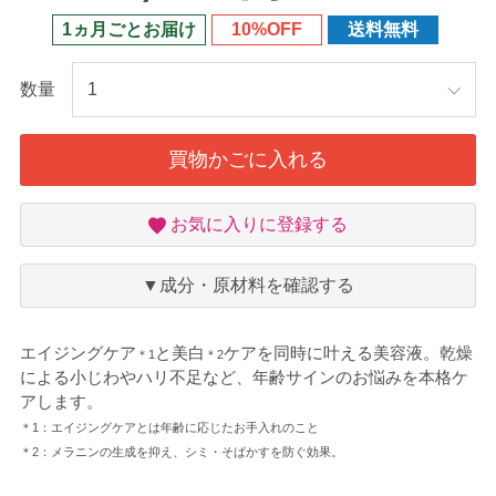
1ヵ月ごとお届け
10%OFF
送料無料
数量
買物かごに入れる
お
お気に入りに登録する
気
に
入
▼成分・原材料を確認する
り
エイジングケア
と美白
ケアを同時に叶える美容液。乾燥
＊1
＊2
による小じわやハリ不足など、年齢サインのお悩みを本格ケ
アします。
＊1：エイジングケアとは年齢に応じたお手入れのこと
＊2：メラニンの生成を抑え、シミ・そばかすを防ぐ効果。