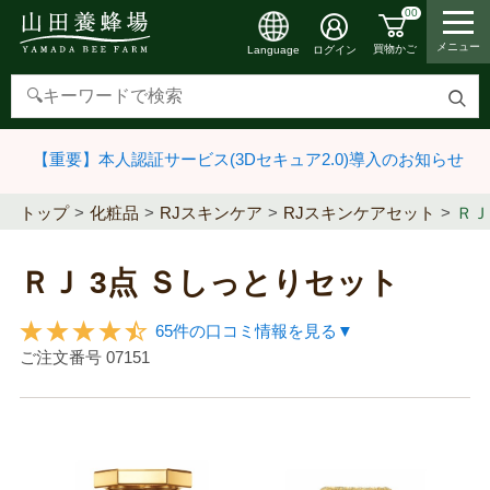
00
メニュー
買物かご
ログイン
Language
検
索
【重要】本人認証サービス(3Dセキュア2.0)導入のお知らせ
す
る
トップ
化粧品
RJスキンケア
RJスキンケアセット
ＲＪ
ＲＪ 3点 Ｓしっとりセット
65件の口コミ情報を見る▼
ご注文番号
07151