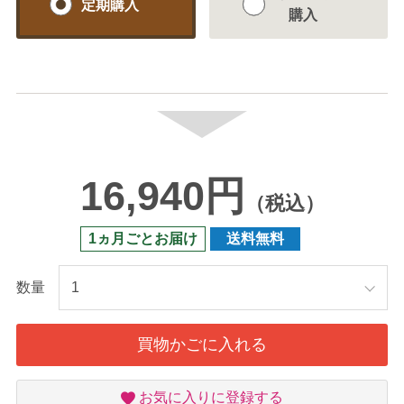
定期購入
購入
16,940円
（税込）
1ヵ月ごとお届け
送料無料
数量
買物かごに入れる
お
お気に入りに登録する