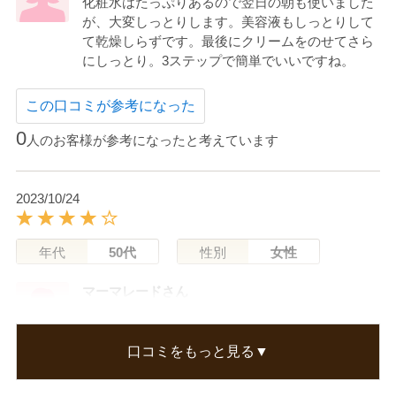
化粧水はたっぷりあるので翌日の朝も使いました
が、大変しっとりします。美容液もしっとりして
て乾燥しらずです。最後にクリームをのせてさら
にしっとり。3ステップで簡単でいいですね。
この口コミが参考になった
0
人のお客様が参考になったと考えています
2023/10/24
年代
50代
性別
女性
マーマレードさん
試供品をつかいよかったので購入しました。猛暑
からの秋で毛穴が気になっていますが、少しずつ
口コミをもっと見る▼
浸透感は感じています。
しばらく使ってみます。