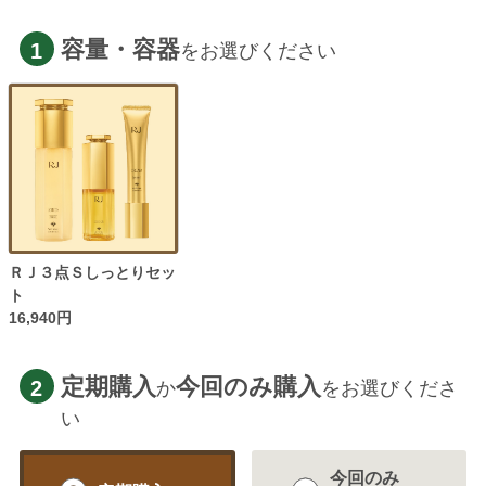
容量・容器
1
をお選びください
ＲＪ３点Ｓしっとりセッ
ト
16,940円
定期購入
今回のみ購入
2
か
をお選びくださ
い
今回のみ