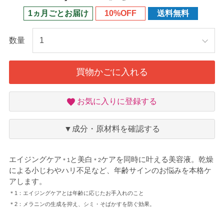
1ヵ月ごとお届け
10%OFF
送料無料
数量
買物かごに入れる
お
お気に入りに登録する
気
に
入
▼成分・原材料を確認する
り
エイジングケア
と美白
ケアを同時に叶える美容液。乾燥
＊1
＊2
による小じわやハリ不足など、年齢サインのお悩みを本格ケ
アします。
＊1：エイジングケアとは年齢に応じたお手入れのこと
＊2：メラニンの生成を抑え、シミ・そばかすを防ぐ効果。