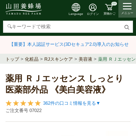
00
メニュー
買物かご
ログイン
Language
検
索
【重要】本人認証サービス(3Dセキュア2.0)導入のお知らせ
す
る
トップ
化粧品
RJスキンケア
美容液
薬用 ＲＪエッセン
薬用 ＲＪエッセンス しっとり
医薬部外品 《美白美容液》
362件の口コミ情報を見る▼
ご注文番号
07022