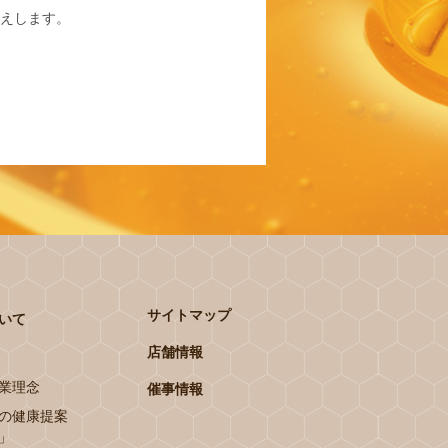
えします。
サイトマップ
いて
店舗情報
業理念
催事情報
の健康提案
」