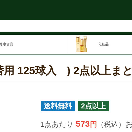
健康食品
化粧品
替用 125球入 ) 2点以上ま
送料無料
2点以上
573
1点あたり
円
（税込）