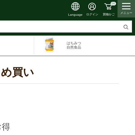
00
メニュー
買物かご
ログイン
Language
検
索
はちみつ
す
自然食品
る
とめ買い
お得