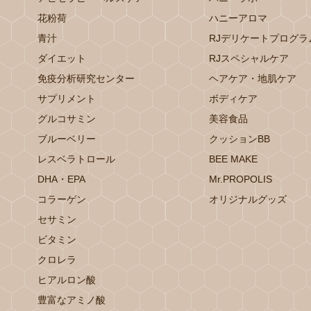
花粉荷
ハニーアロマ
青汁
RJデリケートプログラ
ダイエット
RJスペシャルケア
免疫分析研究センター
ヘアケア・地肌ケア
サプリメント
ボディケア
グルコサミン
美容食品
ブルーベリー
クッションBB
レスベラトロール
BEE MAKE
DHA・EPA
Mr.PROPOLIS
コラーゲン
オリジナルグッズ
セサミン
ビタミン
クロレラ
ヒアルロン酸
豊富なアミノ酸