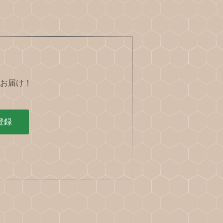
お届け！
登録
。