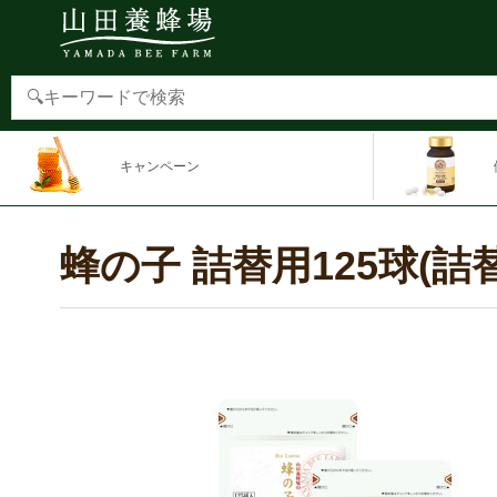
キャンペーン
蜂の子 詰替用125球(詰