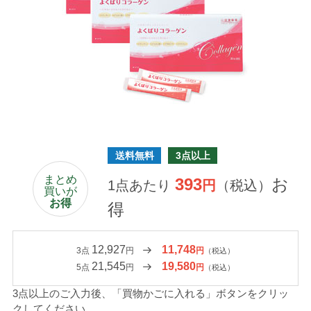
送料無料
3点以上
まとめ
393
お
1点あたり
円
（税込）
買いが
お得
得
12,927
11,748
3点
円
円
（税込）
21,545
19,580
5点
円
円
（税込）
3点以上のご入力後、「買物かごに入れる」ボタンをクリッ
クしてください。