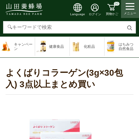
00
メニュー
買物かご
ログイン
Language
検
索
キャンペー
はちみつ
健康食品
化粧品
す
ン
自然食品
る
よくばりコラーゲン(3g×30包
入) 3点以上まとめ買い