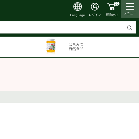
00
メニュー
買物かご
ログイン
Language
検
索
はちみつ
す
自然食品
る