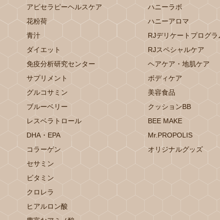
アピセラピーヘルスケア
ハニーラボ
花粉荷
ハニーアロマ
青汁
RJデリケートプログラ
ダイエット
RJスペシャルケア
免疫分析研究センター
ヘアケア・地肌ケア
サプリメント
ボディケア
グルコサミン
美容食品
ブルーベリー
クッションBB
レスベラトロール
BEE MAKE
DHA・EPA
Mr.PROPOLIS
コラーゲン
オリジナルグッズ
セサミン
ビタミン
クロレラ
ヒアルロン酸