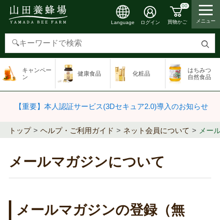
00
メニュー
買物かご
ログイン
Language
検
索
キャンペー
はちみつ
健康食品
化粧品
す
ン
自然食品
る
【重要】本人認証サービス(3Dセキュア2.0)導入のお知らせ
トップ
ヘルプ・ご利用ガイド
ネット会員について
メー
メールマガジンについて
メールマガジンの登録（無