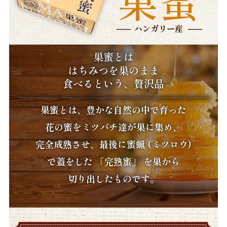
ハンガリー産
巣蜜とは
はちみつを巣のまま
食べるという、贅沢品
巣蜜とは、豊かな自然の中で育った
花の蜜をミツバチ達が巣に集め、
完全成熟させ、最後に蜜蝋 (ミツロウ)
で蓋をした 「完熟蜜」 を巣から
切り出したものです。