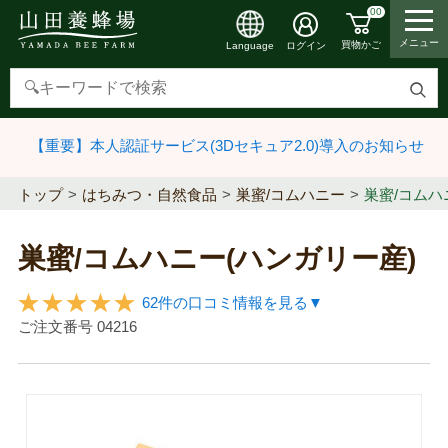
00
メニュー
買物かご
ログイン
Language
検
索
【重要】本人認証サービス(3Dセキュア2.0)導入のお知らせ
す
る
トップ
はちみつ・自然食品
巣蜜/コムハニー
巣蜜/コムハ
巣蜜/コムハニー(ハンガリー産)
62件の口コミ情報を見る▼
ご注文番号
04216