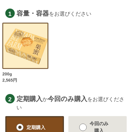
容量・容器
1
をお選びください
200g
2,565円
定期購入
今回のみ購入
2
か
をお選びくださ
い
今回のみ
定期購入
購入