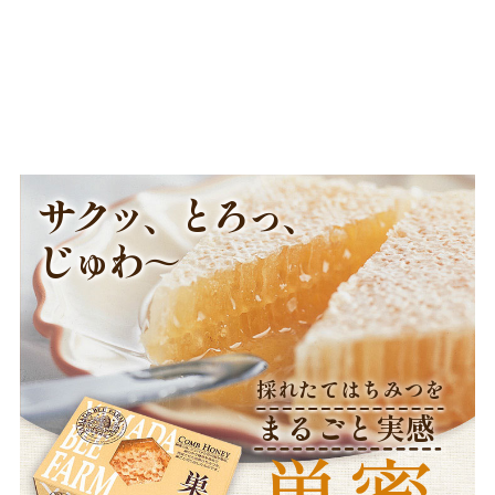
この口コミが参考になった
0
人のお客様が参考になったと考えています
サクッ、とろっ、
じゅわ～
採れたてはちみつを
まるごと実感
巣蜜