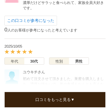
濃厚だけどサラッと食べられて、家族全員大好き
です。
この口コミが参考になった
0
人のお客様が参考になったと考えています
2025/10/05
年代
30代
性別
男性
ユウキチさん
初めて注文させて頂きました。巣蜜を購入しまし
た。濃厚な味わいで、巣の食感もなんとも言えな
い不思議な感じでとても美味しかったです。巣は
口の中で残る感じもありましたが、これが巣なん
口コミをもっと見る▼
だなと思いました。しかし、その巣を噛むことに
よって蜜が溢れてくるのが贅沢に思いました。