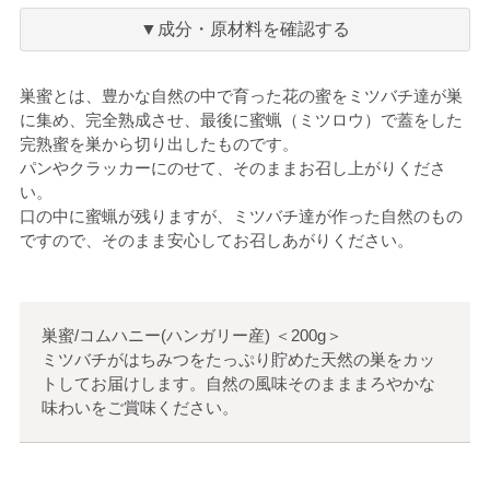
に
入
▼成分・原材料を確認する
り
巣蜜とは、豊かな自然の中で育った花の蜜をミツバチ達が巣
に集め、完全熟成させ、最後に蜜蝋（ミツロウ）で蓋をした
完熟蜜を巣から切り出したものです。
パンやクラッカーにのせて、そのままお召し上がりくださ
い。
口の中に蜜蝋が残りますが、ミツバチ達が作った自然のもの
ですので、そのまま安心してお召しあがりください。
巣蜜/コムハニー(ハンガリー産)
＜
200g
＞
ミツバチがはちみつをたっぷり貯めた天然の巣をカッ
トしてお届けします。自然の風味そのまままろやかな
味わいをご賞味ください。