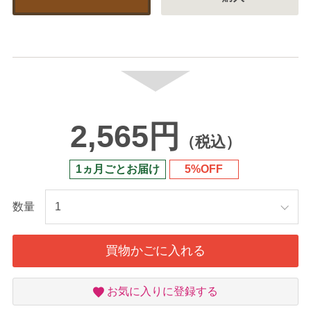
2,565円
（税込）
1ヵ月ごとお届け
5%OFF
数量
買物かごに入れる
お
お気に入りに登録する
気