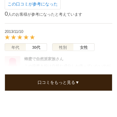
この口コミが参考になった
0
人のお客様が参考になったと考えています
2013/11/10
年代
30代
性別
女性
蜂蜜で自然派家族さん
この歯磨き粉は自然な成分しか使っていないのが
気に入りました。使用後の食事の味が変わらない
事に感動し使い続けているうち歯磨き時の歯茎か
口コミをもっと見る▼
らの出血が減り口臭も気にならなくなって愛用し
ています☆
この口コミが参考になった
2
人のお客様が参考になったと考えています