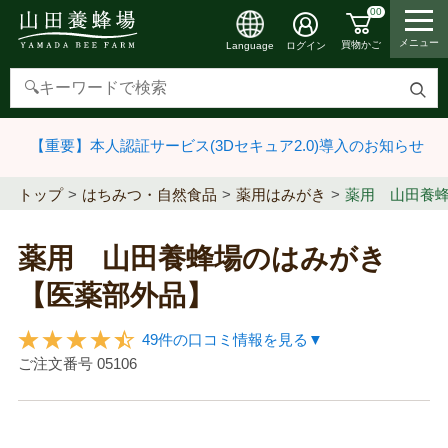
00
メニュー
買物かご
ログイン
Language
検
索
【重要】本人認証サービス(3Dセキュア2.0)導入のお知らせ
す
る
トップ
はちみつ・自然食品
薬用はみがき
薬用 山田養
薬用 山田養蜂場のはみがき
【医薬部外品】
49件の口コミ情報を見る▼
ご注文番号
05106