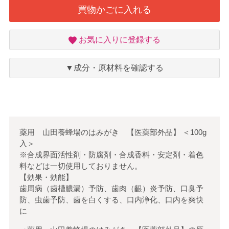
買物かごに入れる
お
お気に入りに登録する
気
に
入
▼成分・原材料を確認する
り
薬用 山田養蜂場のはみがき 【医薬部外品】
＜
100g
入
＞
※合成界面活性剤・防腐剤・合成香料・安定剤・着色
料などは一切使用しておりません。
【効果・効能】
歯周病（歯槽膿漏）予防、歯肉（齦）炎予防、口臭予
防、虫歯予防、歯を白くする、口内浄化、口内を爽快
に