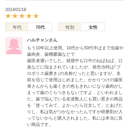
2014/01/18
年代
70代
性別
女性
ハルチャンさん
もう10年以上使用。10代から50代半ばまで虫歯や
歯肉炎、歯槽膿漏などで
歯医者通いでした。就寝中も口中のねばねば、口
臭などに悩まされていましたが、発売当時は｢プ
ロポリス歯磨き｣の名称だったと思いますが、名
前を信じて使用はじめました。かかりつけの歯医
者さんからも歯ぐきの色もきれいになり歯肉がし
まって歯のぐらつきもないですよ．といわれまし
た。歯で悩んでいる友達数人にも買い置きの商品
を「使ってみて、よかったら注文して」とあげた
りし、私は気がつかなかったんですが研磨剤が入
ってないからと購入されました。私には本当に良
い商品です。