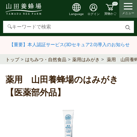
00
メニュー
買物かご
ログイン
Language
検
索
【重要】本人認証サービス(3Dセキュア2.0)導入のお知らせ
す
る
トップ
はちみつ・自然食品
薬用はみがき
薬用 山田養
薬用 山田養蜂場のはみがき
【医薬部外品】