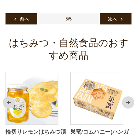
5/5
前へ
次へ
はちみつ・自然食品のおす
すめ商品
前
次
輪切りレモンはちみつ漬
巣蜜/コムハニー(ハンガ