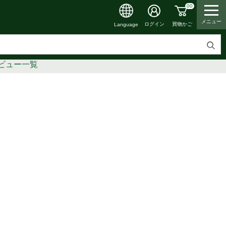
00
メニュー
買物かご
ログイン
Language
検
ビュー一覧
索
す
る