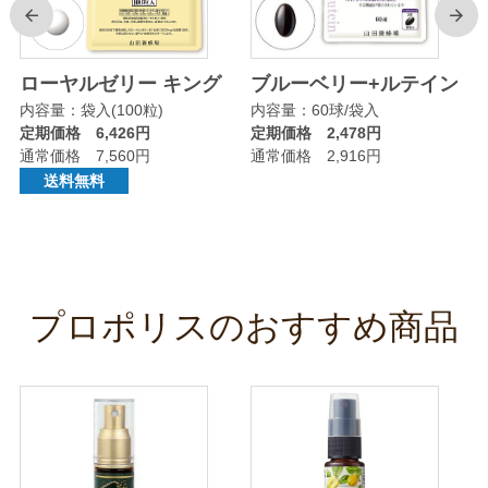
前
次
リ
ローヤルゼリー キング
ブルーベリー+ルテイン
内容量：袋入(100粒)
内容量：60球/袋入
定期価格 6,426円
定期価格 2,478円
通常価格 7,560円
通常価格 2,916円
送料無料
プロポリスのおすすめ商品