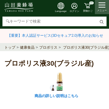
00
メニュー
買物かご
ログイン
Language
検
索
【重要】本人認証サービス(3Dセキュア2.0)導入のお知らせ
す
る
トップ
健康食品
プロポリス
プロポリス液30(ブラジル産
プロポリス液30(ブラジル産)
商品の詳しい説明はこちら