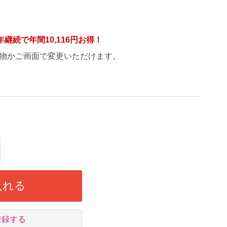
年継続で年間
10,116円
お得！
物かご画面で変更いただけます。
入れる
登録する