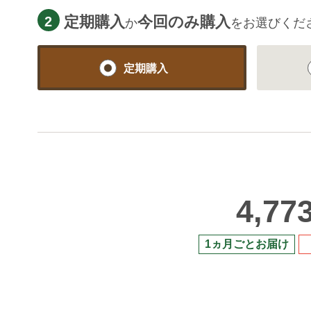
定期購入
今回のみ購入
2
か
をお選びくだ
定期購入
4,77
1ヵ月ごとお届け