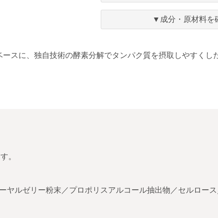
に
入
▼成分・原材料を
り
ベースに、独自技術の酵素分解でタンパク質を摂取しやすくし
ます。
ローヤルゼリー粉末／プロポリスアルコール抽出物／セルロース