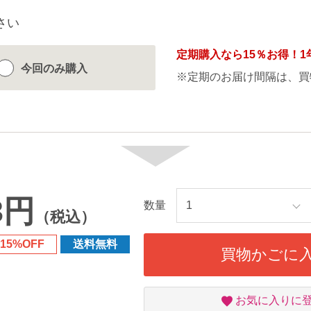
さい
定期購入なら
15％
お得！1
今回のみ
購入
※定期のお届け間隔は、買
3円
数量
（税込）
15%OFF
送料無料
買物かごに
お
お気に入りに
気