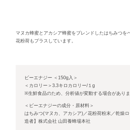
マヌカ蜂蜜とアカシア蜂蜜をブレンドしたはちみつを
花粉荷もプラスしています。
ビーエナジー
＜
150g入
＞
＜カロリー＞3.3キロカロリー/１g
※生鮮食品のため、分析値が変動する場合があり
＜ビーエナジーの成分・原材料＞
はちみつ(マヌカ、アカシア)／花粉荷粉末／乾燥
造者】株式会社 山田養蜂場本社