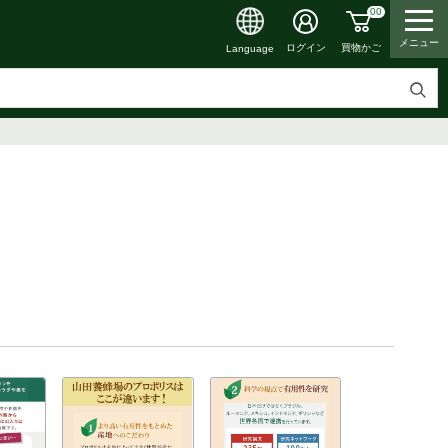
00
メニュー
買物かご
ログイン
Language
検
索
す
る