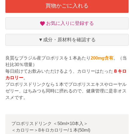
買物かごに入れる
お
お気に入りに登録する
気
に
入
▼成分・原材料を確認する
り
良質なブラジル産プロポリスを１本あたり
200mg含有
。（当
社比30％増量）
毎日続けてお飲みいただけるよう、カロリーはたった
８キロ
カロリー
。
プロポリスドリンクなら１本でプロポリスエキスやローヤル
ゼリー、はちみつも同時に摂れるので、健康管理に是非オス
スメです。
プロポリスドリンク
＜
50ml×10本入
＞
＜カロリー＞8キロカロリー/１本(50ml)