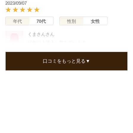
2023/09/07
年代
70代
性別
女性
くまさんさん
10年以上購入し飲んでいます。
最初は飲用しても何も変わらないように思たので
すが、今では、良いように思えます。
口コミをもっと見る▼
気にならない時が多く、ふとした時に気になる程
度です。
この口コミが参考になった
0
人のお客様が参考になったと考えています