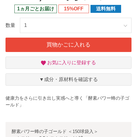
1ヵ月ごとお届け
15%OFF
送料無料
数量
買物かごに入れる
お
お気に入りに登録する
気
に
入
▼成分・原材料を確認する
り
健康力をさらに引き出し実感へと導く「酵素パワー蜂の子ゴ
ールド」
酵素パワー蜂の子ゴールド
＜
150球袋入
＞