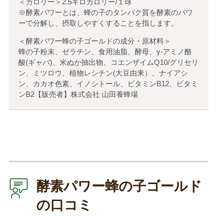
＜カロリー＞2.5キロカロリー/１球
※酵素パワーとは、蜂の子のタンパク質を酵素のパワ
ーで分解し、摂取しやすくすることを指します。
＜酵素パワー蜂の子ゴールドの成分・原材料＞
蜂の子粉末、ゼラチン、食用油脂、酵母、γ-アミノ酪
酸(ギャバ)、米ぬか抽出物、コエンザイムQ10/グリセリ
ン、ミツロウ、植物レシチン(大豆由来）、ナイアシ
ン、カカオ色素、イノシトール、ビタミンB12、ビタミ
ンB2【販売者】株式会社 山田養蜂場
酵素パワー蜂の子ゴールド
の口コミ