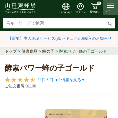
00
メニュー
買物かご
ログイン
Language
検
索
【重要】本人認証サービス(3Dセキュア2.0)導入のお知らせ
す
る
トップ
健康食品
蜂の子
酵素パワー蜂の子ゴールド
酵素パワー蜂の子ゴールド
24件の口コミ情報を見る▼
ご注文番号
01108