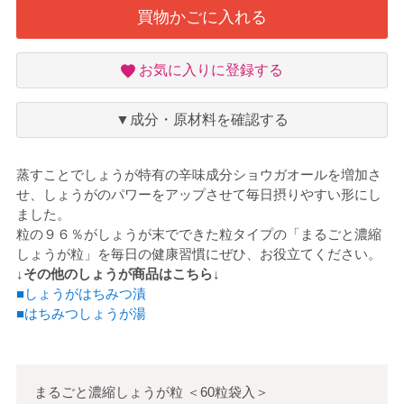
買物かごに入れる
お
お気に入りに登録する
気
に
入
▼成分・原材料を確認する
り
蒸すことでしょうが特有の辛味成分ショウガオールを増加さ
せ、しょうがのパワーをアップさせて毎日摂りやすい形にし
ました。
粒の９６％がしょうが末でできた粒タイプの「まるごと濃縮
しょうが粒」を毎日の健康習慣にぜひ、お役立てください。
↓その他のしょうが商品はこちら↓
■しょうがはちみつ漬
■はちみつしょうが湯
まるごと濃縮しょうが粒
＜
60粒袋入
＞