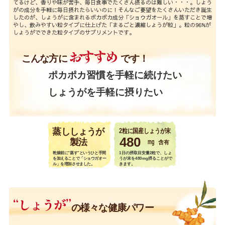
てるけど、香りや味が苦手、毎日食事でたくさん摂るのは難しい・・・。しょう
がの成分を手軽に毎日摂れたらいいのに！そんなご要望をたくさんいただき誕生
したのが、しょうがに含まれるポカポカ成分「ショウガオール」を蒸すことで増
やし、飲みやすい粒タイプに仕上げた「まるごと濃縮しょうが粒」。粒の96%が
しょうがでできた粒タイプのサプリメントです。
おすすめ
こんな方に
です！
ポカポカ習慣を手軽に続けたい
しょうがを手軽に摂りたい
蒸ししょうが
2粒に国産しょうが末
480
mg
製法
含有
乾燥前に“蒸す”というひと手間
1日の摂取目安量2粒で、しょ
を加えることで「ショウガオー
うが末を480mg摂ることがで
ル」を増加させました。
きます。
“しょうが”
の様々な健康パワー