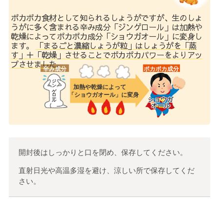
ポカポカ食材として知られるしょうがですが、生のしょ
うがに多く含まれる辛み成分「ジンゲロール」は加熱や
乾燥によってポカポカ成分「ショウガオール」に変身し
ます。
「まるごと濃縮しょうが粒」はしょうがを「蒸
す」＋「乾燥」させることでポカポカパワーをよりアッ
プさせました。
辛み成分
ポカポカ成分
ジンゲロール
加熱や乾燥によって
「ショウガオール」に変身
ショウガ
オール
開封後はしっかりと口を閉め、保存してください。
直射日光や高温多湿を避け、涼しい所で保存してくだ
さい。