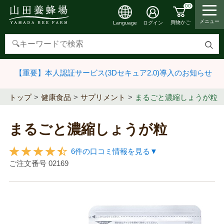
00
メニュー
買物かご
ログイン
Language
検
索
【重要】本人認証サービス(3Dセキュア2.0)導入のお知らせ
す
る
トップ
健康食品
サプリメント
まるごと濃縮しょうが粒
まるごと濃縮しょうが粒
6件の口コミ情報を見る▼
ご注文番号
02169