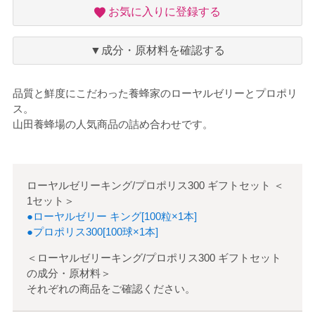
お
お気に入りに登録する
気
に
入
▼成分・原材料を確認する
り
品質と鮮度にこだわった養蜂家のローヤルゼリーとプロポリ
ス。
山田養蜂場の人気商品の詰め合わせです。
ローヤルゼリーキング/プロポリス300 ギフトセット
＜
1セット
＞
●ローヤルゼリー キング[100粒×1本]
●プロポリス300[100球×1本]
＜ローヤルゼリーキング/プロポリス300 ギフトセット
の成分・原材料＞
それぞれの商品をご確認ください。