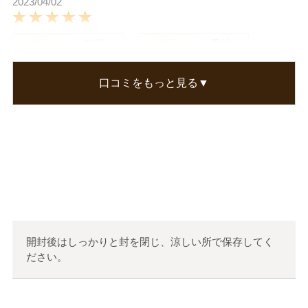
2023/04/02
年代
70代
性別
男性
あずぴーさん
口コミをもっと見る▼
少し良さを感じ始めました。暫く続けます。
この口コミが参考になった
0
人のお客様が参考になったと考えています
開封後はしっかりと封を閉じ、涼しい所で保存してく
ださい。