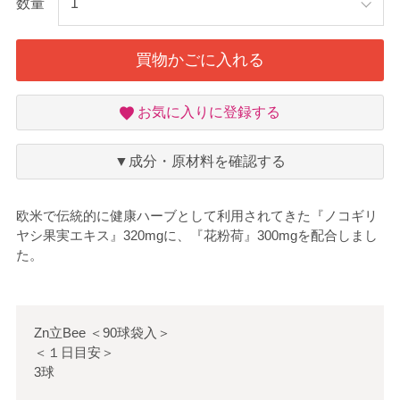
数量
買物かごに入れる
お
お気に入りに登録する
気
に
入
▼成分・原材料を確認する
り
欧米で伝統的に健康ハーブとして利用されてきた『ノコギリ
ヤシ果実エキス』320mgに、『花粉荷』300mgを配合しまし
た。
Zn立Bee
＜
90球袋入
＞
＜１日目安＞
3球