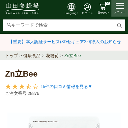
00
メニュー
買物かご
ログイン
Language
検
索
【重要】本人認証サービス(3Dセキュア2.0)導入のお知らせ
す
る
トップ
健康食品
花粉荷
Zn立Bee
Zn立Bee
15件の口コミ情報を見る▼
ご注文番号
28876