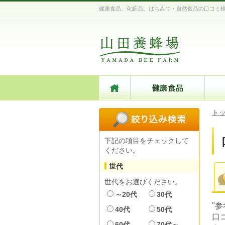
健康食品、化粧品、はちみつ・自然食品の口コミ
ト
下記の項目をチェックして
ください。
世代
世代をお選びください。
～20代
30代
"
40代
50代
口
60代
70代～