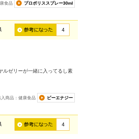
康食品
プロポリススプレー30ml
県
4
。
ヤルゼリーが一緒に入ってるし素
購入商品：健康食品
ビーエナジー
県
4