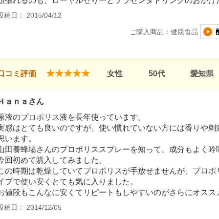
頑張れるのも、ローヤルゼりーとプラセンタドリンクのおかげ
投稿日： 2015/04/12
ご購入商品：健康食品
★★★★★
口コミ評価
女性
50代
愛知県
Ｈａｎａさん
原液のプロポリス液を長年使っています。
実感はとても良いのですが、使い慣れていない方には香りや刺
思います。
山田養蜂場さんのプロポリススプレーを知って、成分もよく吟
今回初めて購入してみました。
この時期は乾燥していてプロポリスが手放せませんが、プロポ
イプで使い安くとても気に入りました。
お値段もこんなに安くてリピートもしやすいのがさらにオスス
投稿日： 2014/12/05