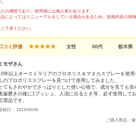
い。
個人の感想であり、使用感には個人差があります。
商品によってはリニューアルをしている場合があるため、投稿内容の情
。
めご了承ください。
★★★★★
口コミ評価
女性
60代
栃木県
ミモザさん
10年以上オーストラリアのプロポリス＆マヌカスプレーを使
んのプロポリススプレーを見つけて使用してみました。
とてもさわやかでさっぱりとした使い心地で、成分を見ても安
夜歯磨きの後に1プッシュ、人混に出るとき等、必ず使用して
必需品です。
投稿日： 2015/06/06
ご購入商品：健