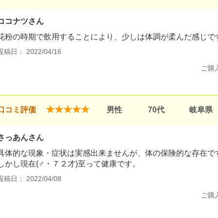
ココナツさん
花粉の時期で飲用することにより、少しは体調が柔んだ感じで
投稿日： 2022/04/16
ご購
★★★★★
口コミ評価
男性
70代
岐阜県
さっあんさん
具体的な現象・症状は実感出来ませんが、体の保険的な存在で
しかし現在(♂・７２才)至って健康です。
投稿日： 2022/04/08
ご購