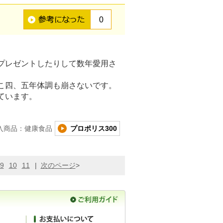
0
プレゼントしたりして数年愛用さ
こ四、五年体調も崩さないです。
ています。
入商品：健康食品
プロポリス300
9
10
11
|
次のページ
>