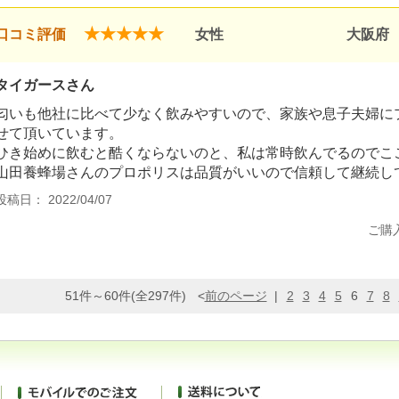
★★★★★
口コミ評価
女性
大阪府
タイガースさん
匂いも他社に比べて少なく飲みやすいので、家族や息子夫婦に
せて頂いています。
ひき始めに飲むと酷くならないのと、私は常時飲んでるのでこ
山田養蜂場さんのプロポリスは品質がいいので信頼して継続し
投稿日： 2022/04/07
ご購
51件～60件(全297件)
<
前のページ
|
2
3
4
5
6
7
8