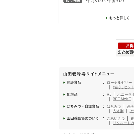
午前8:00～午後9:00
ローヤルゼリー
お試しセッ
RJ
ハニーラ
BEE MAKE
はちみつ
果
入浴剤
は
ごあいさつ
リクルート