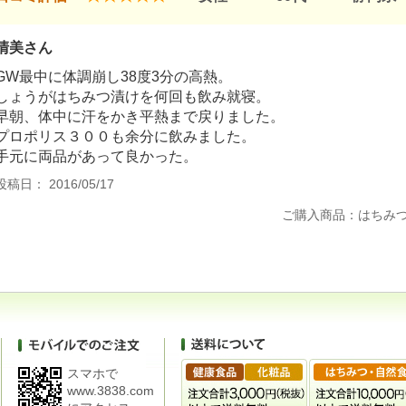
清美さん
GW最中に体調崩し38度3分の高熱。
しょうがはちみつ漬けを何回も飲み就寝。
早朝、体中に汗をかき平熱まで戻りました。
プロポリス３００も余分に飲みました。
手元に両品があって良かった。
投稿日： 2016/05/17
ご購入商品：はちみ
スマホで
www.3838.com