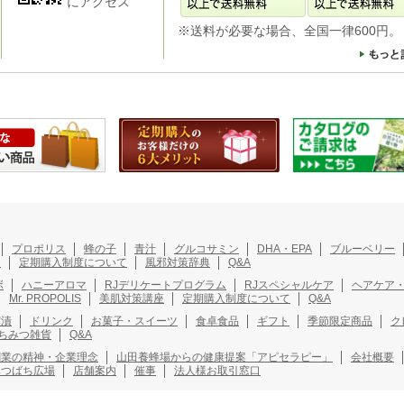
にアクセス
※送料が必要な場合、全国一律600円。
プロポリス
蜂の子
青汁
グルコサミン
DHA・EPA
ブルーベリー
ト
定期購入制度について
風邪対策辞典
Q&A
ボ
ハニーアロマ
RJデリケートプログラム
RJスペシャルケア
ヘアケア
Mr. PROPOLIS
美肌対策講座
定期購入制度について
Q&A
実漬
ドリンク
お菓子・スイーツ
食卓食品
ギフト
季節限定商品
ク
ちみつ雑貨
Q&A
創業の精神・企業理念
山田養蜂場からの健康提案「アピセラピー」
会社概要
みつばち広場
店舗案内
催事
法人様お取引窓口