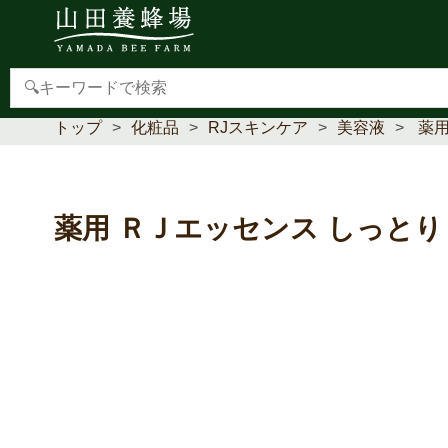
【重要】本人認証サービス(3Dセキュア2.0)導入のお
トップ
化粧品
RJスキンケア
美容液
薬用
薬用 ＲＪエッセンス しっとり