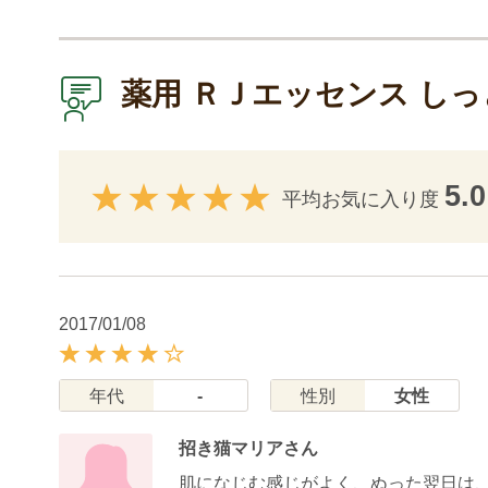
薬用 ＲＪエッセンス し
5.0
平均お気に入り度
2017/01/08
年代
-
性別
女性
招き猫マリアさん
肌になじむ感じがよく、ぬった翌日は