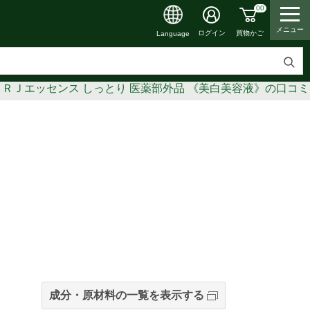
00
メニュー
買物かご
ログイン
Language
検
 ＲＪエッセンス しっとり 医薬部外品 《美白美容液》の口コ
索
す
る
成分・原材料の一覧を表示する