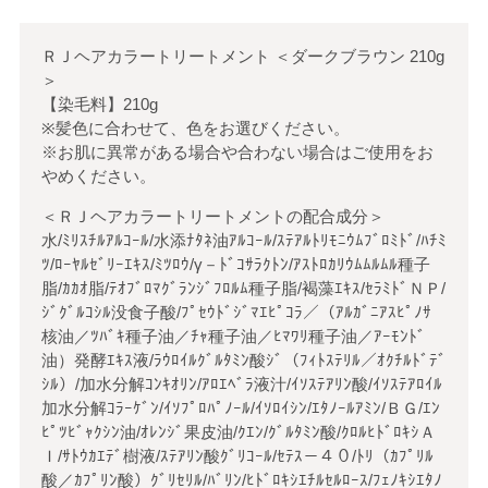
ＲＪヘアカラートリートメント
＜
ダークブラウン 210g
＞
【染毛料】210g
※髪色に合わせて、色をお選びください。
※お肌に異常がある場合や合わない場合はご使用をお
やめください。
＜ＲＪヘアカラートリートメントの配合成分＞
水/ﾐﾘｽﾁﾙｱﾙｺｰﾙ/水添ﾅﾀﾈ油ｱﾙｺｰﾙ/ｽﾃｱﾙﾄﾘﾓﾆｳﾑﾌﾞﾛﾐﾄﾞ/ﾊﾁﾐ
ﾂ/ﾛｰﾔﾙｾﾞﾘｰｴｷｽ/ﾐﾂﾛｳ/γ－ﾄﾞｺｻﾗｸﾄﾝ/ｱｽﾄﾛｶﾘｳﾑﾑﾙﾑﾙ種子
脂/ｶｶｵ脂/ﾃｵﾌﾞﾛﾏｸﾞﾗﾝｼﾞﾌﾛﾙﾑ種子脂/褐藻ｴｷｽ/ｾﾗﾐﾄﾞＮＰ/
ｼﾞｸﾞﾙｺｼﾙ没食子酸/ﾌﾟｾｳﾄﾞｼﾞﾏｴﾋﾟｺﾗ／（ｱﾙｶﾞﾆｱｽﾋﾟﾉｻ
核油／ﾂﾊﾞｷ種子油／ﾁｬ種子油／ﾋﾏﾜﾘ種子油／ｱｰﾓﾝﾄﾞ
油）発酵ｴｷｽ液/ﾗｳﾛｲﾙｸﾞﾙﾀﾐﾝ酸ｼﾞ（ﾌｨﾄｽﾃﾘﾙ／ｵｸﾁﾙﾄﾞﾃﾞ
ｼﾙ）/加水分解ｺﾝｷｵﾘﾝ/ｱﾛｴﾍﾞﾗ液汁/ｲｿｽﾃｱﾘﾝ酸/ｲｿｽﾃｱﾛｲﾙ
加水分解ｺﾗｰｹﾞﾝ/ｲｿﾌﾟﾛﾊﾟﾉｰﾙ/ｲｿﾛｲｼﾝ/ｴﾀﾉｰﾙｱﾐﾝ/ＢＧ/ｴﾝ
ﾋﾟﾂﾋﾞｬｸｼﾝ油/ｵﾚﾝｼﾞ果皮油/ｸｴﾝ/ｸﾞﾙﾀﾐﾝ酸/ｸﾛﾙﾋﾄﾞﾛｷｼＡ
Ｉ/ｻﾄｳｶｴﾃﾞ樹液/ｽﾃｱﾘﾝ酸ｸﾞﾘｺｰﾙ/ｾﾃｽ－４０/ﾄﾘ（ｶﾌﾟﾘﾙ
酸／ｶﾌﾟﾘﾝ酸）ｸﾞﾘｾﾘﾙ/ﾊﾞﾘﾝ/ﾋﾄﾞﾛｷｼｴﾁﾙｾﾙﾛｰｽ/ﾌｪﾉｷｼｴﾀﾉ