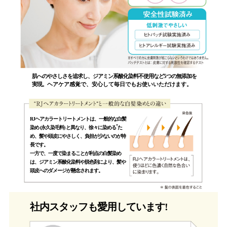
肌へのやさしさを追求し、ジアミン系酸化染料不使用など5つの無添加を
実現。
ヘアケア感覚で、安心して毎日でもお使いいただけます。
RJヘアカラートリートメントは、一般的な白髪
*
染め (永久染毛料) と異なり、徐々に染める
た
め、髪や頭皮にやさしく、負担が少ないのが特
長です。
一方で、一度で染まることが利点の白髪染め
は、ジアミン系酸化染料や脱色剤により、髪や
頭皮へのダメージが懸念されます。
社内スタッフも愛用しています!