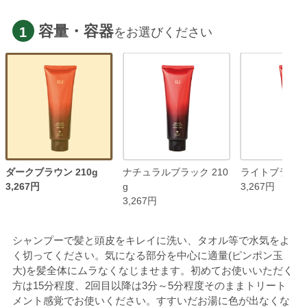
容量・容器
1
をお選びください
ダークブラウン 210g
ナチュラルブラック 210
ライトブラウン 
3,267円
g
3,267円
3,267円
シャンプーで髪と頭皮をキレイに洗い、タオル等で水気をよ
く切ってください。気になる部分を中心に適量(ピンポン玉
大)を髪全体にムラなくなじませます。初めてお使いいただく
方は15分程度、2回目以降は3分～5分程度そのままトリート
メント感覚でお使いください。すすいだお湯に色が出なくな