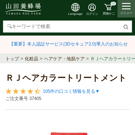
00
メニュー
買物かご
ログイン
Language
検
索
【重要】本人認証サービス(3Dセキュア2.0)導入のお知らせ
す
る
トップ
化粧品
ヘアケア・地肌ケア
ＲＪヘアカラートリ
ＲＪヘアカラートリートメント
105件の口コミ情報を見る▼
ご注文番号
37405