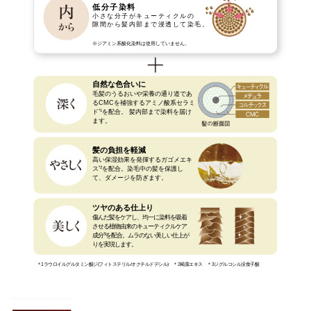
低分子染料
小さな分子がキューティクルの
隙間から髪内部まで浸透して染毛。
※ジアミン系酸化染料は使用していません。
自然な色合いに
毛髪のうるおいや栄養の通り道であ
るCMCを補強するアミノ酸系セラミ
*1
ド
を配合。 髪内部まで染料を届け
ます。
髪の負担を軽減
高い保湿効果を発揮するガゴメエキ
*2
ス
を配合。染毛中の髪を保護し
て、ダメージを防ぎます。
ツヤのある仕上り
傷んだ髪をケアし、均一に染料を吸着
させる植物由来のキューティクルケア
*3
成分
を配合。ムラのない美しい仕上が
りを実現します。
＊1ラウロイルグルタミン酸ジ(フィトステリル/オクチルドデシル) ＊2褐藻エキス ＊3ジグルコシル没食子酸