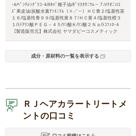
ｰﾙ/ﾍﾟﾝﾁﾚﾝｸﾞﾘｺｰﾙ/ﾎﾎﾊﾞ種子油/ﾎﾟﾘｸｵﾀﾆｳﾑ－７/ﾒﾁｵﾆﾝ/ﾕ
ｽﾞ果皮油/炭酸水素ｱﾝﾓﾆｳﾑ（＋／－）ＨＣ青２/塩基性茶
１６/塩基性青９９/塩基性黄８７/ＨＣ黄４/塩基性橙３
１/ｽﾃｱﾘﾝ酸ＰＥＧ－４５/ﾘﾝ酸Ｋ/ﾘﾝ酸２Ｎａ/ﾄｺﾌｪﾛｰﾙ
【製造販売元】株式会社 ヤマダビーコスメティック
成分・原材料の一覧を表示する
ＲＪヘアカラートリートメ
ントの口コミ
口コミ投稿はこちら