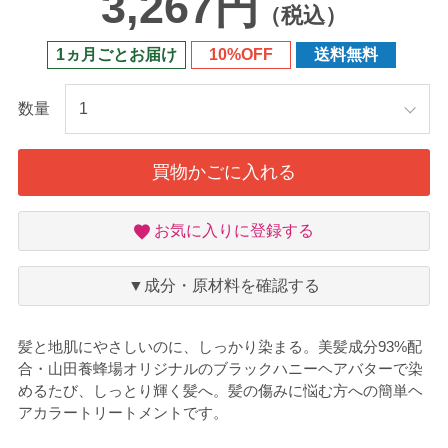
3,267円
（税込）
1ヵ月ごとお届け
10%OFF
送料無料
数量
買物かごに入れる
お
お気に入りに登録する
気
に
入
▼成分・原材料を確認する
り
髪と地肌にやさしいのに、しっかり染まる。美髪成分93%配
合・山田養蜂場オリジナルのブラックハニーヘアバターで染
めるたび、しっとり輝く髪へ。髪の傷みに悩む方への簡単ヘ
アカラートリートメントです。