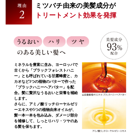
ミツバチ由来の美髪成分が
トリートメント効果を発揮
ミネラルを豊富に含み、ヨーロッパで
古くから「ブラックフォレストハニ
ー」とも呼ばれている甘露蜂蜜と、カ
カオなど3つの植物のバターで作った
「ブラックハニーヘアバター」を配
合。髪に贅沢なうるおいと栄養を補給
します。
さらに、アミノ酸リッチローヤルゼリ
ーエキスや5つの植物由来オイルが、
髪一本一本を包み込み、ダメージ部分
を補修して、しっとりハリ・ツヤのあ
る髪を保ちます。