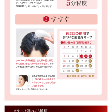
す。ヘアキャップをかぶると
保温効果により、さらによく染まります。
シャワーで2~3分程度、生え際や髪の根元
から髪全体をしっかりとすすぎます。
すす
いだお湯に色が出なくなるのが目安です。
タオルで水気をよく拭き取
り、
髪の根元から毛先まで
ドライヤーでしっかり乾か
して終了です。
※濡れたままにすると色落ちしやすくなります。