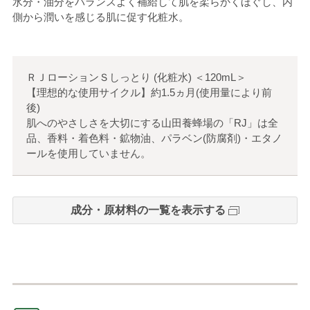
水分・油分をバランスよく補給して肌を柔らかくほぐし、内
側から潤いを感じる肌に促す化粧水。
ＲＪローションＳしっとり (化粧水)
＜
120mL
＞
【理想的な使用サイクル】約1.5ヵ月(使用量により前
後)
肌へのやさしさを大切にする山田養蜂場の「RJ」は全
品、香料・着色料・鉱物油、パラベン(防腐剤)・エタノ
ールを使用していません。
成分・原材料の一覧を表示する