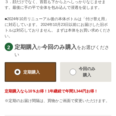
３．顔だけでなく、首筋も下から上へしっかりなじませま
す。最後に手の平で全体を包み込んで浸透を促します。
■2024年10月リニューアル後の本体ボトルは「付け替え用」
に対応しています。 2024年10月23日以前にお届けした旧ボ
トルは対応しておりません。 まずは本体をお買い求めくださ
い。
定期購入
今回のみ購入
2
か
をお選びくださ
い
今回のみ
定期購入
購入
定期購入なら
10％
お得！1年継続で年間
3,344円
お得！
※定期のお届け間隔は、買物かご画面で変更いただけます。