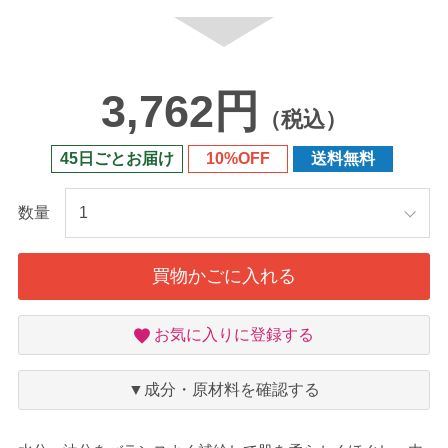
3,762円
（税込）
45日ごとお届け
10%OFF
送料無料
数量
買物かごに入れる
お
お気に入りに登録する
気
に
入
▼成分・原材料を確認する
り