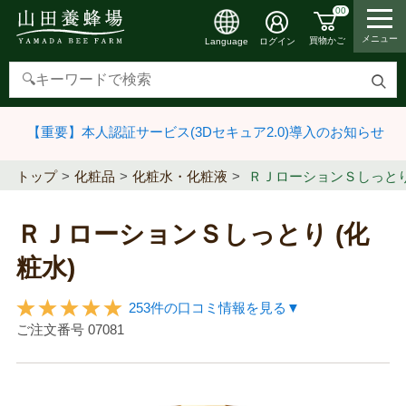
00
メニュー
買物かご
ログイン
Language
検
索
【重要】本人認証サービス(3Dセキュア2.0)導入のお知らせ
す
る
トップ
化粧品
化粧水・化粧液
ＲＪローションＳしっとり 
ＲＪローションＳしっとり (化
粧水)
253件の口コミ情報を見る▼
ご注文番号
07081