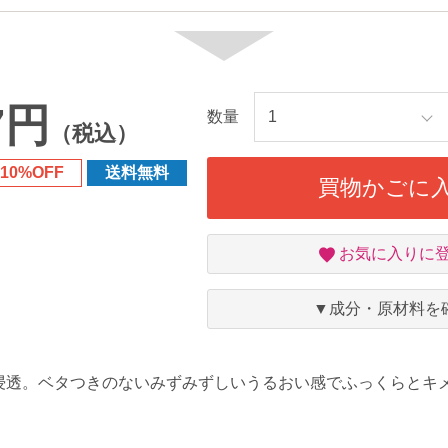
7円
数量
（税込）
10%OFF
送料無料
買物かごに
お
お気に入りに
気
に
入
▼成分・原材料を
り
浸透。ベタつきのないみずみずしいうるおい感でふっくらとキ