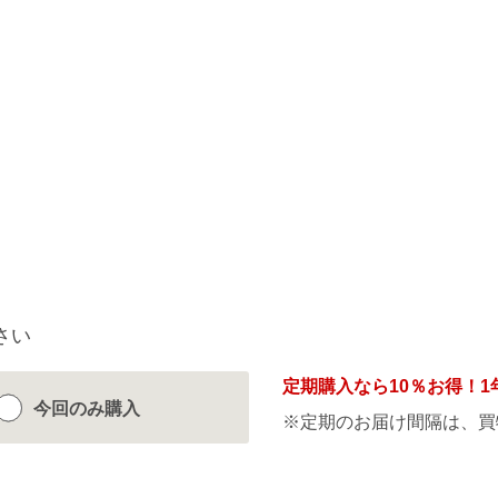
さい
定期購入なら
10％
お得！1
今回のみ
購入
※定期のお届け間隔は、買