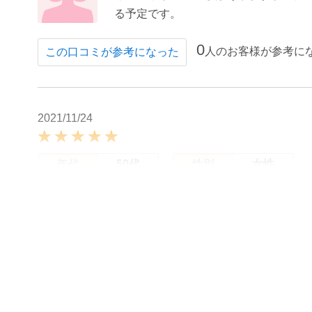
る予定です。
0
人のお客様が参考に
この口コミが参考になった
2021/11/24
年代
50代
性別
女性
コウコさん
とてもいいですよ。クーポン利用で安
1
人のお客様が参考に
この口コミが参考になった