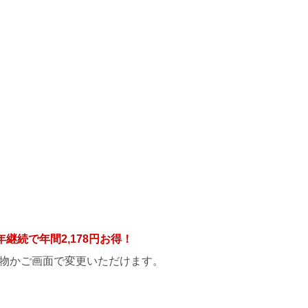
年継続で年間
2,178円
お得！
物かご画面で変更いただけます。