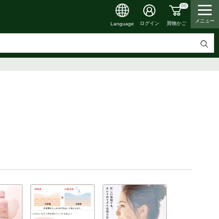
00
メニュー
買物かご
ログイン
Language
検
索
す
る