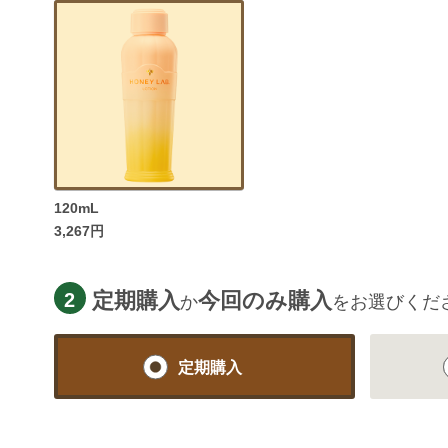
120mL
3,267円
定期購入
今回のみ購入
2
か
をお選びくだ
定期購入