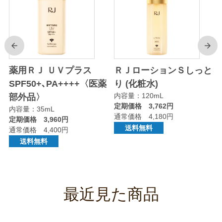
前
次
り
薬用ＲＪ ＵＶプラス
ＲＪローションＳしっと
SPF50+､PA++++〈医薬
り (化粧水)
内容量：120mL
部外品〉
定期価格 3,762円
内容量：35mL
通常価格 4,180円
定期価格 3,960円
送料無料
通常価格 4,400円
送料無料
最近見た商品