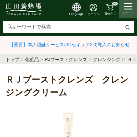
00
メニュー
買物かご
ログイン
Language
検
索
【重要】本人認証サービス(3Dセキュア2.0)導入のお知らせ
す
る
トップ
化粧品
RJブーストクレンズ
クレンジング
ＲＪ
ＲＪブーストクレンズ クレン
ジングクリーム