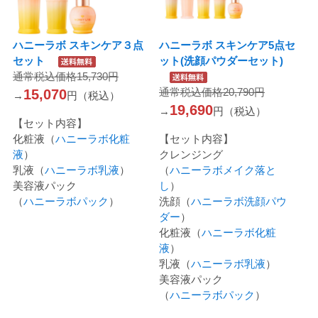
ハニーラボ スキンケア３点
ハニーラボ スキンケア5点セ
セット
ット(洗顔パウダーセット)
通常税込価格15,730円
通常税込価格20,790円
15,070
→
円（税込）
19,690
→
円（税込）
【セット内容】
化粧液（
ハニーラボ化粧
【セット内容】
液
）
クレンジング
乳液（
ハニーラボ乳液
）
（
ハニーラボメイク落と
美容液パック
し
）
（
ハニーラボパック
）
洗顔（
ハニーラボ洗顔パウ
ダー
）
化粧液（
ハニーラボ化粧
液
）
乳液（
ハニーラボ乳液
）
美容液パック
（
ハニーラボパック
）