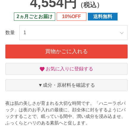
4,554円
（税込）
2ヵ月ごとお届け
10%OFF
送料無料
数量
買物かごに入れる
お
お気に入りに登録する
気
に
入
▼成分・原材料を確認する
り
夜は肌の美しさが育まれる大切な時間です。「ハニーラボパ
ック」は夜のお手入れの最後に、顔全体に封をするようにパ
ックすることで、眠っている間中、潤い成分を浸み込ませ、
ふっくらとハリのある素肌へと促します。