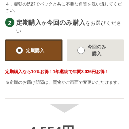
４．翌朝の洗顔でパックと共に不要な角質を洗い流してくだ
さい。
定期購入
今回のみ購入
2
か
をお選びくださ
い
今回のみ
定期購入
購入
定期購入なら
10％
お得！1年継続で年間
3,036円
お得！
※定期のお届け間隔は、買物かご画面で変更いただけます。