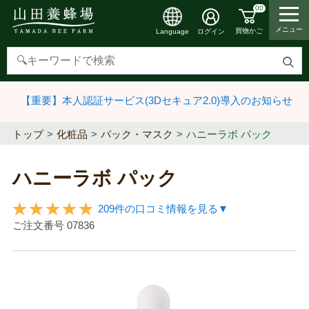
00
メニュー
買物かご
ログイン
Language
検
索
【重要】本人認証サービス(3Dセキュア2.0)導入のお知らせ
す
る
トップ
化粧品
パック・マスク
ハニーラボ パック
ハニーラボ パック
209件の口コミ情報を見る▼
ご注文番号
07836