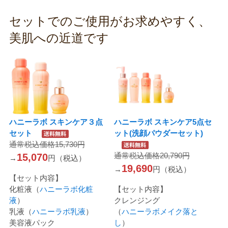
セットでのご使用がお求めやすく、
美肌への近道です
ハニーラボ スキンケア３点
ハニーラボ スキンケア5点セ
セット
ット(洗顔パウダーセット)
通常税込価格15,730円
通常税込価格20,790円
15,070
→
円（税込）
19,690
→
円（税込）
【セット内容】
化粧液（
ハニーラボ化粧
【セット内容】
液
）
クレンジング
乳液（
ハニーラボ乳液
）
（
ハニーラボメイク落と
美容液パック
し
）