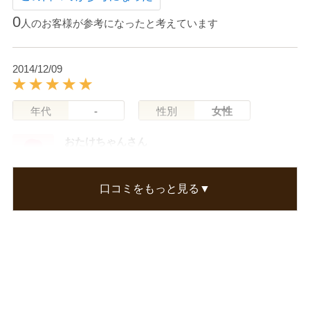
0
人のお客様が参考になったと考えています
2014/12/09
年代
-
性別
女性
おたけちゃんさん
乾くまで起きて待っていることもなく、すぐに寝
てしまえてとても楽です。翌朝に洗顔する時に落
口コミをもっと見る▼
ちます。お肌もすべすべ、つるつるになり、とて
も気に入っています。
この口コミが参考になった
0
人のお客様が参考になったと考えています