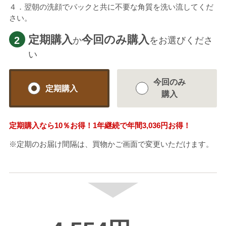
４．翌朝の洗顔でパックと共に不要な角質を洗い流してくだ
さい。
定期購入
今回のみ購入
2
か
をお選びくださ
い
今回のみ
定期購入
購入
定期購入なら
10％
お得！1年継続で年間
3,036円
お得！
※定期のお届け間隔は、買物かご画面で変更いただけます。