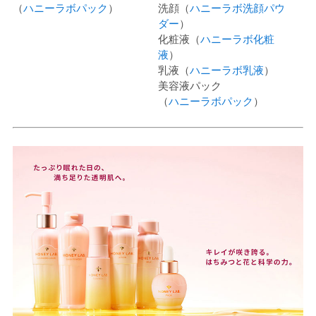
（
ハニーラボパック
）
洗顔（
ハニーラボ洗顔パウ
ダー
）
化粧液（
ハニーラボ化粧
液
）
乳液（
ハニーラボ乳液
）
美容液パック
（
ハニーラボパック
）