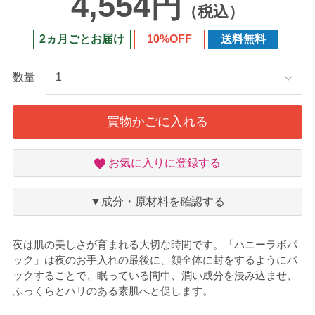
4,554円
（税込）
2ヵ月ごとお届け
10%OFF
送料無料
数量
買物かごに入れる
お
お気に入りに登録する
気
に
入
▼成分・原材料を確認する
り
夜は肌の美しさが育まれる大切な時間です。「ハニーラボパ
ック」は夜のお手入れの最後に、顔全体に封をするようにパ
ックすることで、眠っている間中、潤い成分を浸み込ませ、
ふっくらとハリのある素肌へと促します。