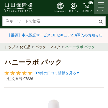
00
メニュー
買物かご
ログイン
Language
検
索
【重要】本人認証サービス(3Dセキュア2.0)導入のお知らせ
す
る
トップ
化粧品
パック・マスク
ハニーラボ パック
ハニーラボ パック
209件の口コミ情報を見る▼
ご注文番号
07836