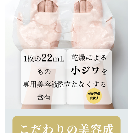
22
乾燥による
1枚の
mL
小ジワ
もの
を
専用美容液を
目立たなくする
含有
効能評価
試験済
こだわりの美容成