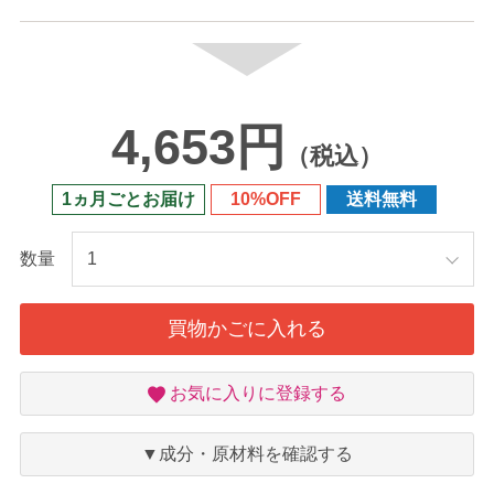
4,653円
（税込）
1ヵ月ごとお届け
10%OFF
送料無料
数量
買物かごに入れる
お
お気に入りに登録する
気
に
入
▼成分・原材料を確認する
り