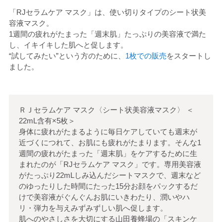
「RJセラムケア マスク」は、使い切りタイプのシート状美
容液マスク。
1週間の疲れがたまった「週末肌」たっぷりの美容液で満た
し、イキイキした肌へと促します。
“試してみたい”という方のために、
1枚での販売
をスタートし
ました。
ＲＪセラムケア マスク〈シート状美容液マスク〉
＜
22mL含有×5枚
＞
身体に疲れがたまるように毎日ケアしていても週末が
近づくにつれて、お肌にも疲れがたまります。そんな1
週間の疲れがたまった「週末肌」をケアするために生
まれたのが「RJセラムケア マスク」です。専用美容液
がたっぷり22mLしみ込んだシートマスクで、週末など
のゆったりした時間にたった15分お顔をパックするだ
けで美容液がぐんぐんお肌にいきわたり、潤いやハ
リ・弾力を与えみずみずしい肌へ促します。
肌へのやさしさを大切にする山田養蜂場の「スキンケ