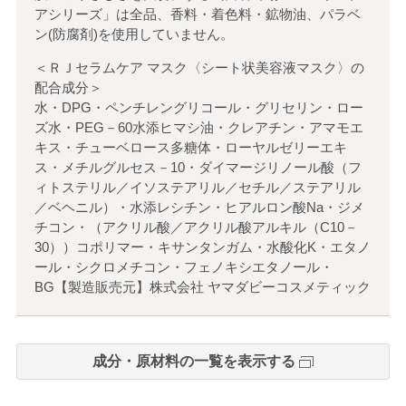
アシリーズ」は全品、香料・着色料・鉱物油、パラベ
ン(防腐剤)を使用していません。
＜ＲＪセラムケア マスク〈シート状美容液マスク〉の
配合成分＞
水・DPG・ペンチレングリコール・グリセリン・ロー
ズ水・PEG－60水添ヒマシ油・クレアチン・アマモエ
キス・チューベロース多糖体・ローヤルゼリーエキ
ス・メチルグルセス－10・ダイマージリノール酸（フ
ィトステリル／イソステアリル／セチル／ステアリル
／ベヘニル）・水添レシチン・ヒアルロン酸Na・ジメ
チコン・（アクリル酸／アクリル酸アルキル（C10－
30））コポリマー・キサンタンガム・水酸化K・エタノ
ール・シクロメチコン・フェノキシエタノール・
BG【製造販売元】株式会社 ヤマダビーコスメティック
成分・原材料の一覧を表示する