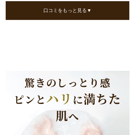
お肌の回復力がup
口コミをもっと見る▼
残りの美容液はボディにこれでマッサージが付い
たら週一エステだなぁ
この口コミが参考になった
0
人のお客様が参考になったと考えています
驚きのしっとり感
ハリ
満ちた
ピンと
に
肌
へ