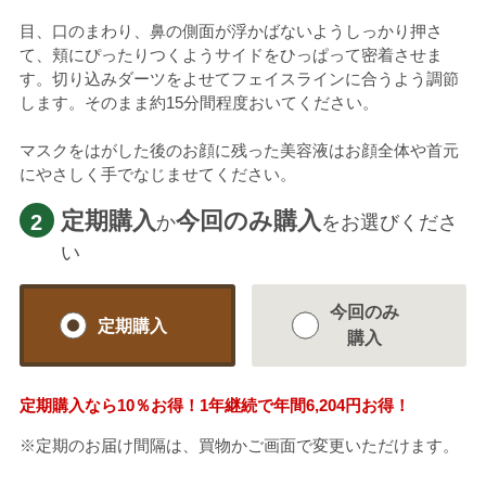
目、口のまわり、鼻の側面が浮かばないようしっかり押さ
て、頬にぴったりつくようサイドをひっぱって密着させま
す。切り込みダーツをよせてフェイスラインに合うよう調節
します。そのまま約15分間程度おいてください。
マスクをはがした後のお顔に残った美容液はお顔全体や首元
にやさしく手でなじませてください。
定期購入
今回のみ購入
2
か
をお選びくださ
い
今回のみ
定期購入
購入
定期購入なら
10％
お得！1年継続で年間
6,204円
お得！
※定期のお届け間隔は、買物かご画面で変更いただけます。