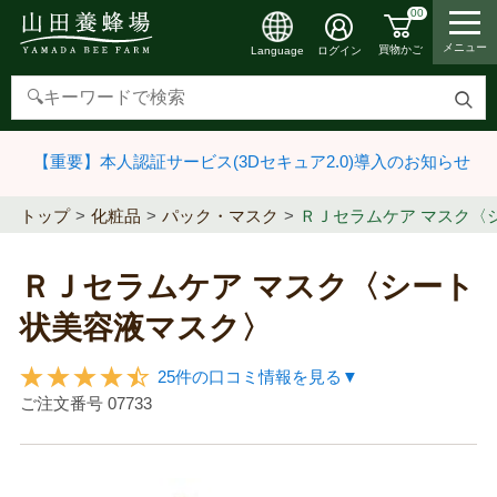
00
メニュー
買物かご
ログイン
Language
検
索
【重要】本人認証サービス(3Dセキュア2.0)導入のお知らせ
す
る
トップ
化粧品
パック・マスク
ＲＪセラムケア マスク〈
ＲＪセラムケア マスク〈シート
状美容液マスク〉
25件の口コミ情報を見る▼
ご注文番号
07733