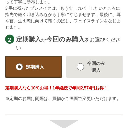
って丁寧に塗布します。
3.手に残ったプレメイクは、もう少しカバーしたいところに
指先で軽く叩き込みながら丁寧になじませます。最後に、耳
や首、生え際に向けて軽くのばし、フェイスラインをなじま
せます。
定期購入
今回のみ購入
2
か
をお選びくださ
い
今回のみ
定期購入
購入
定期購入なら
10％
お得！1年継続で年間
2,574円
お得！
※定期のお届け間隔は、買物かご画面で変更いただけます。