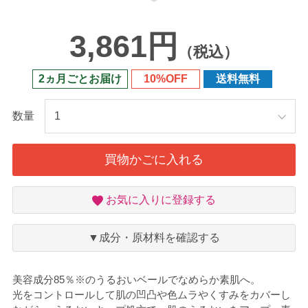
3,861円
（税込）
2ヵ月ごとお届け
10%OFF
送料無料
数量
買物かごに入れる
お
お気に入りに登録する
気
に
入
▼成分・原材料を確認する
り
美容成分85％※のうるおいベールでなめらか素肌へ。
光をコントロールして肌の凹凸や色ムラやくすみをカバーし