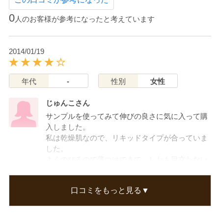
0
人のお客様が参考になったと考えています
2014/01/19
年代
-
性別
女性
じゅんこさん
サンプルを使ってみて伸びの良さに気に入って購
入しました。
私は乾燥肌なので、リキッドタイプが合っていま
した。
よくのびるので薄つけできて、しわも目立たない
気がします。
外出しないときはこれだけで過ごしてます。
口コミをもっと見る▼
色味の違いが購入時にわかりにくかったので、星
ひとつ減らしました。